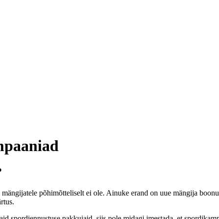
mpaaniad
?
 mängijatele põhimõtteliselt ei ole. Ainuke erand on uue mängija boo
rtus.
pordiennustuse pakkujaid, siis pole midagi imestada, et spordikampaan