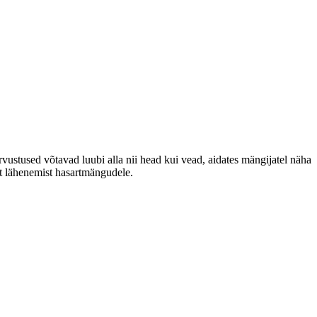
vustused võtavad luubi alla nii head kui vead, aidates mängijatel näha
at lähenemist hasartmängudele.