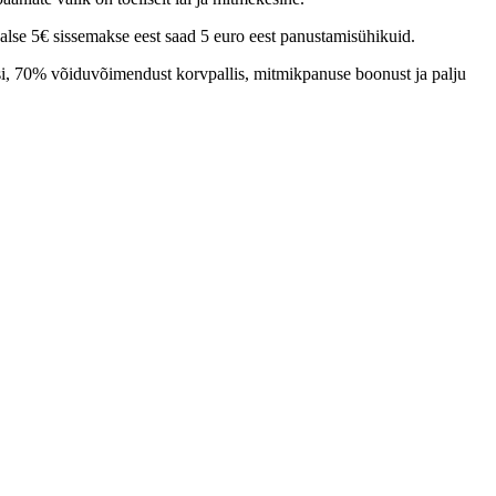
alse 5€ sissemakse eest saad 5 euro eest panustamisühikuid.
gasi, 70% võiduvõimendust korvpallis, mitmikpanuse boonust ja palju