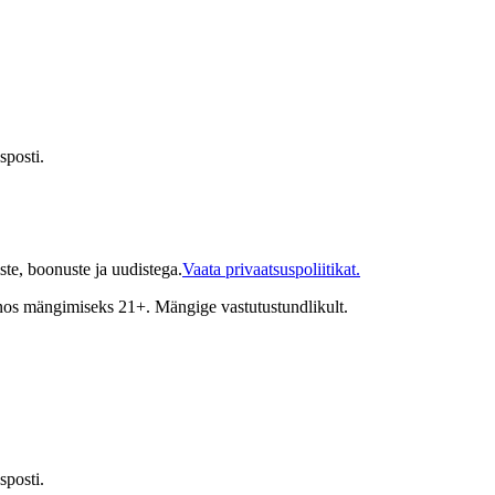
sposti.
te, boonuste ja uudistega.
Vaata privaatsuspoliitikat.
inos mängimiseks 21+. Mängige vastutustundlikult.
sposti.