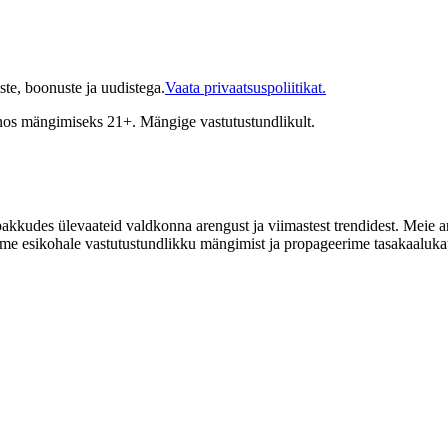
te, boonuste ja uudistega.
Vaata privaatsuspoliitikat.
inos mängimiseks 21+. Mängige vastutustundlikult.
akkudes ülevaateid valdkonna arengust ja viimastest trendidest. Meie ar
eame esikohale vastutustundlikku mängimist ja propageerime tasakaaluk