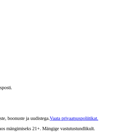
sposti.
te, boonuste ja uudistega.
Vaata privaatsuspoliitikat.
inos mängimiseks 21+. Mängige vastutustundlikult.