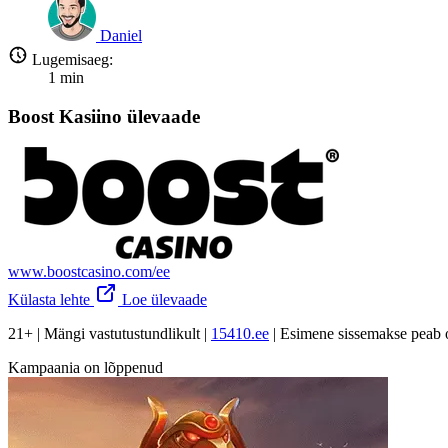
Daniel
Lugemisaeg:
1
min
Boost Kasiino ülevaade
www.boostcasino.com/ee
Külasta lehte
Loe ülevaade
21+ | Mängi vastutustundlikult |
15410.ee
| Esimene sissemakse peab 
Kampaania on lõppenud