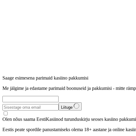
Saage esimesena parimaid kasiino pakkumisi
Me jälgime ja edastame parimaid boonuseid ja pakkumisi - mitte rämp
Liituge
Olen nõus saama EestiKasiinod turunduskirju seoses kasiino pakkumis
Eestis peate spordile panustamiseks olema 18+ aastane ja online kasi