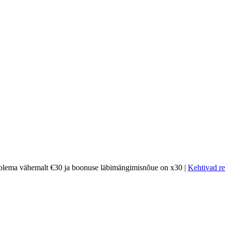
olema vähemalt €30 ja boonuse läbimängimisnõue on x30 |
Kehtivad re