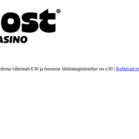
olema vähemalt €30 ja boonuse läbimängimisnõue on x30 |
Kehtivad re