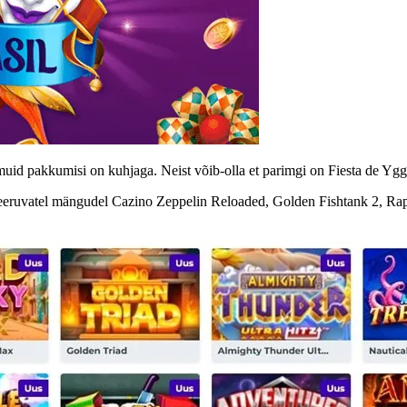
 muid pakkumisi on kuhjaga. Neist võib-olla et parimgi on Fiesta de Yg
tseeruvatel mängudel Cazino Zeppelin Reloaded, Golden Fishtank 2, Rap