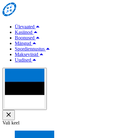
Ülevaated
Kasiinod
Boonused
Mängud
Spordiennustus
Makseviisid
Uudised
Vali keel