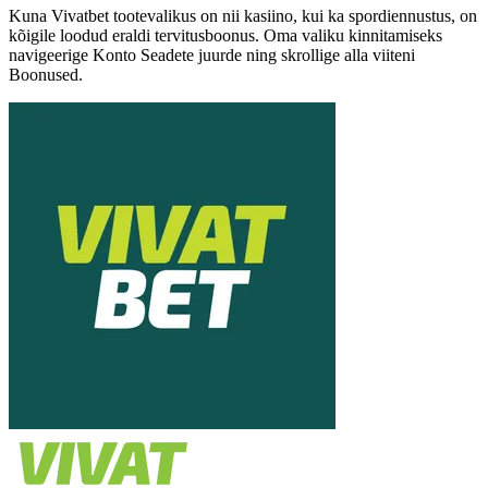
Kuna Vivatbet tootevalikus on nii kasiino, kui ka spordiennustus, on
kõigile loodud eraldi tervitusboonus. Oma valiku kinnitamiseks
navigeerige Konto Seadete juurde ning skrollige alla viiteni
Boonused.