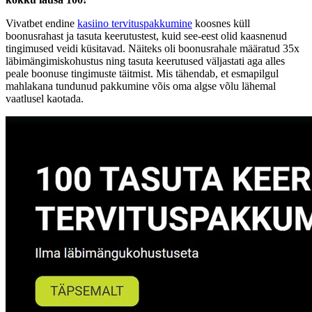
Vivatbet endine
kasiino tervituspakkumine
koosnes küll
boonusrahast ja tasuta keerutustest, kuid see-eest olid kaasnenud
tingimused veidi küsitavad. Näiteks oli boonusrahale määratud 35x
läbimängimiskohustus ning tasuta keerutused väljastati aga alles
peale boonuse tingimuste täitmist. Mis tähendab, et esmapilgul
mahlakana tundunud pakkumine võis oma algse võlu lähemal
vaatlusel kaotada.