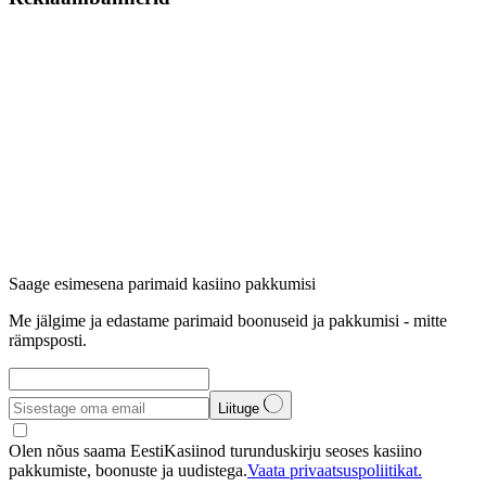
Saage esimesena parimaid kasiino pakkumisi
Me jälgime ja edastame parimaid boonuseid ja pakkumisi - mitte
rämpsposti.
Liituge
Olen nõus saama EestiKasiinod turunduskirju seoses kasiino
pakkumiste, boonuste ja uudistega.
Vaata privaatsuspoliitikat.