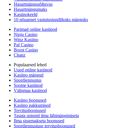
Hasartmängusõltuvus
Hasartmängumaks
Kasiinokeeld
10 nõuannet vastutustundlikuks mänguks
Parimad online kasiinod
Ninja Casino
Winz Kasiino
Paf Casino
Boost Casino
Chanz
Populaarsed lehed
Uued online kasiinod
Kasiino mängud
Spordiennustus
Soome kasiinod
Välismaa kasiinod
Kasiino boonused
Kasiino pakkumised
Tervitusboonused
Tasuta spinnid ilma läbimängimiseta
Ilma sissemakseta boonused
Spordiennustuse tervitusboonused