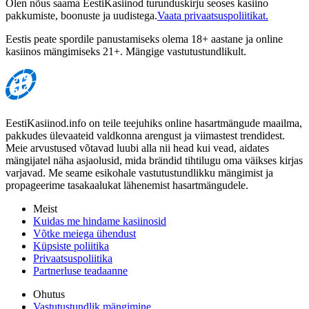
Olen nõus saama EestiKasiinod turunduskirju seoses kasiino
pakkumiste, boonuste ja uudistega.
Vaata privaatsuspoliitikat.
Eestis peate spordile panustamiseks olema 18+ aastane ja online
kasiinos mängimiseks 21+. Mängige vastutustundlikult.
EestiKasiinod.info on teile teejuhiks online hasartmängude maailma,
pakkudes ülevaateid valdkonna arengust ja viimastest trendidest.
Meie arvustused võtavad luubi alla nii head kui vead, aidates
mängijatel näha asjaolusid, mida brändid tihtilugu oma väikses kirjas
varjavad. Me seame esikohale vastutustundlikku mängimist ja
propageerime tasakaalukat lähenemist hasartmängudele.
Meist
Kuidas me hindame kasiinosid
Võtke meiega ühendust
Küpsiste poliitika
Privaatsuspoliitika
Partnerluse teadaanne
Ohutus
Vastutustundlik mängimine