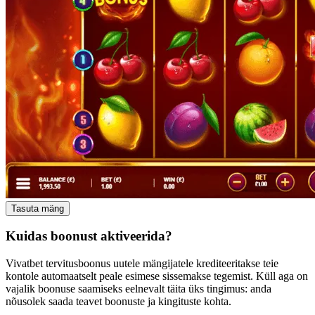
Tasuta mäng
Kuidas boonust aktiveerida?
Vivatbet tervitusboonus uutele mängijatele krediteeritakse teie
kontole automaatselt peale esimese sissemakse tegemist. Küll aga on
vajalik boonuse saamiseks eelnevalt täita üks tingimus: anda
nõusolek saada teavet boonuste ja kingituste kohta.