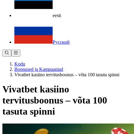
eesti
Русский
Kodu
Boonused ja Kampaaniad
Vivatbet kasiino tervitusboonus – võta 100 tasuta spinni
Vivatbet kasiino
tervitusboonus – võta 100
tasuta spinni