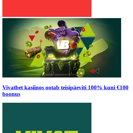
Vivatbet kasiinos ootab teisipäeviti 100% kuni €100
boonus