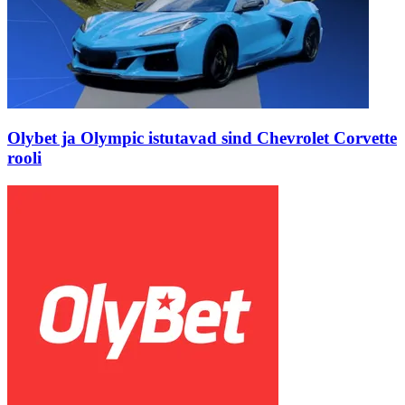
Olybet ja Olympic istutavad sind Chevrolet Corvette
rooli