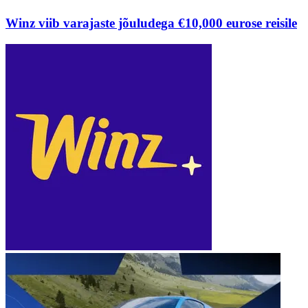
Winz viib varajaste jõuludega €10,000 eurose reisile