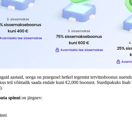
ngaid aastaid, seega on praegusel hetkel tegemist tervitusboonus uuen
g kus teil võimalik saada endale kuni €2,000 boonust. Stardipakuks lisab
).
uta spinni
on järgnev:
inni