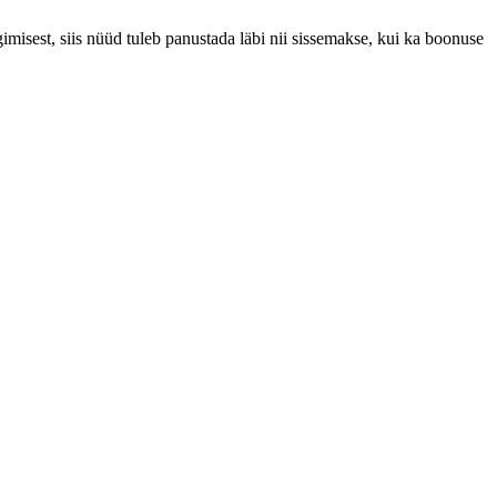
isest, siis nüüd tuleb panustada läbi nii sissemakse, kui ka boonuse