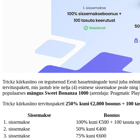
Trickz kiirkasiino on tegutsenud Eesti hasartmängude turul juba mõni
tervituspakett, mis jaotub teie nelja (4) esimese sissemakse peale nin
populaarses
mängus Sweet Bonanza 1000
(arendaja: Pragmatic Play
Trickz kiirkasiino tervituspakett
250% kuni €2,000 boonus + 100 tas
Sissemakse
Boonus
1. sissemakse
100% kuni €500 + 100 tasuta sp
2. sissemakse
50% kuni €400
3. sissemakse
75% kuni €600