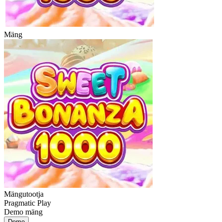
Mäng
Mängutootja
Pragmatic Play
Demo mäng
Demo