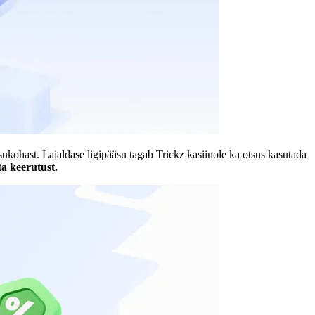
kohast. Laialdase ligipääsu tagab Trickz kasiinole ka otsus kasutada
a keerutust.