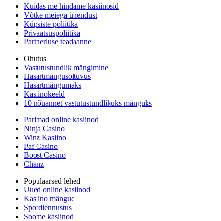
Kuidas me hindame kasiinosid
Võtke meiega ühendust
Küpsiste poliitika
Privaatsuspoliitika
Partnerluse teadaanne
Ohutus
Vastutustundlik mängimine
Hasartmängusõltuvus
Hasartmängumaks
Kasiinokeeld
10 nõuannet vastutustundlikuks mänguks
Parimad online kasiinod
Ninja Casino
Winz Kasiino
Paf Casino
Boost Casino
Chanz
Populaarsed lehed
Uued online kasiinod
Kasiino mängud
Spordiennustus
Soome kasiinod