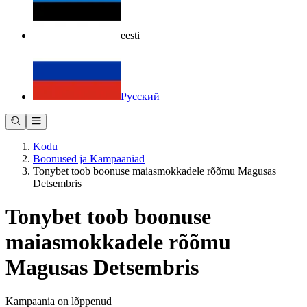
eesti
Русский
Kodu
Boonused ja Kampaaniad
Tonybet toob boonuse maiasmokkadele rõõmu Magusas
Detsembris
Tonybet toob boonuse
maiasmokkadele rõõmu
Magusas Detsembris
Kampaania on lõppenud