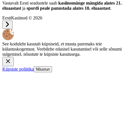
Vastavalt Eesti seadustele saab
kasiinomänge mängida alates 21.
eluaastast
ja
spordi peale panustada alates 18. eluaastast
.
EestiKasiinod © 2026
See koduleht kasutab küpsiseid, et muuta paremaks teie
külastuskogemust. Veebilehe edasisel kasutamisel või selle sõnumi
sulgemisel, nõustute te küpsiste kasutusega.
Küpsiste poliitika
Nõustun