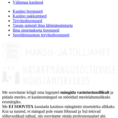
Välismaa kasiinod
Kasiino boonused
Kasiino pakkumised
Tervitusboonused
Tasuta spinnid ilma läbimängimiseta
Ilma sissemakseta boonused
Spordiennustuse tervitusboonused
Me soovitame kõigil oma lugejatel
mängida vastutustundlikult
ja
pidada meeles, et kasiinomängud on mõeldud meelelahutuslikuks
eesmärgiks.
Me
EI SOOVITA
kasutada kasiinos mängimist sissetuleku allikaks.
Kui sa tunned, et mängud pole enam lõbusad ja Sul tekivad
sõltuvuslikud nähud, siis soovitame otsida professionaalset abi.