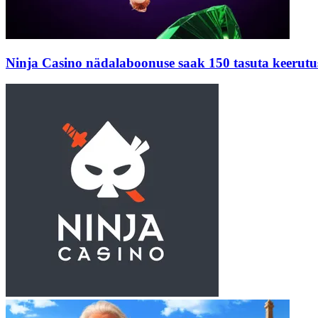
Ninja Casino nädalaboonuse saak 150 tasuta keerutu