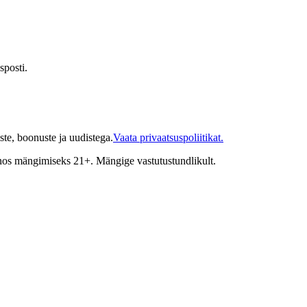
sposti.
te, boonuste ja uudistega.
Vaata privaatsuspoliitikat.
inos mängimiseks 21+. Mängige vastutustundlikult.