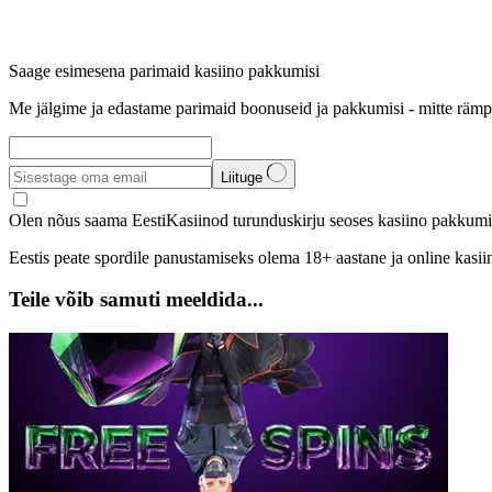
Saage esimesena parimaid kasiino pakkumisi
Me jälgime ja edastame parimaid boonuseid ja pakkumisi - mitte rämp
Liituge
Olen nõus saama EestiKasiinod turunduskirju seoses kasiino pakkumis
Eestis peate spordile panustamiseks olema 18+ aastane ja online kasi
Teile võib samuti meeldida...