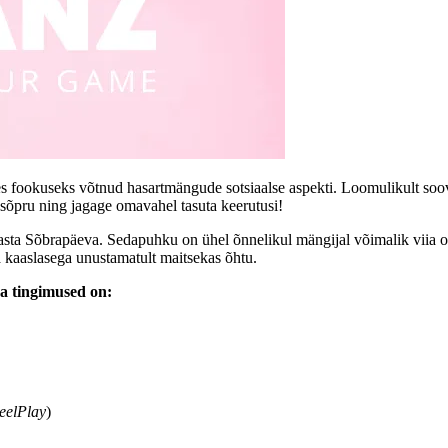
es fookuseks võtnud hasartmängude sotsiaalse aspekti. Loomulikult so
i sõpru ning jagage omavahel tasuta keerutusi!
asta Sõbrapäeva. Sedapuhku on ühel õnnelikul mängijal võimalik viia
 kaaslasega unustamatult maitsekas õhtu.
a tingimused on:
eelPlay
)