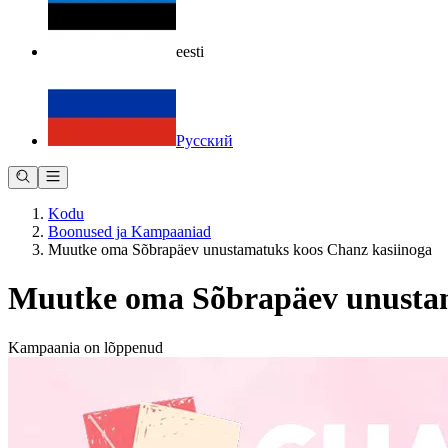
eesti
Русский
Kodu
Boonused ja Kampaaniad
Muutke oma Sõbrapäev unustamatuks koos Chanz kasiinoga
Muutke oma Sõbrapäev unustam
Kampaania on lõppenud