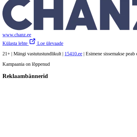
www.chanz.ee
Külasta lehte
Loe ülevaade
21+ | Mängi vastutustundlikult |
15410.ee
| Esimene sissemakse peab 
Kampaania on lõppenud
Reklaambännerid