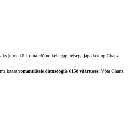
oviks ju me kõik oma rõõmu kellegagi teisega jagada ning Chanz
 oma kaasa
romantilisele õhtusöögile €150
väärtuses
. Võta Chanz