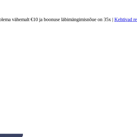
olema vähemalt €10 ja boonuse läbimängimisnõue on 35x |
Kehtivad re