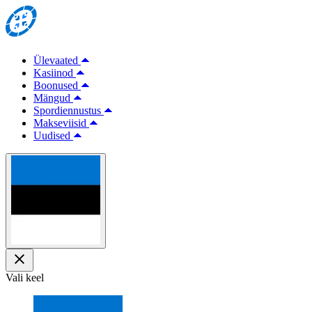
Ülevaated
Kasiinod
Boonused
Mängud
Spordiennustus
Makseviisid
Uudised
Vali keel