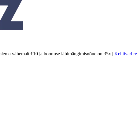
olema vähemalt €10 ja boonuse läbimängimisnõue on 35x |
Kehtivad re