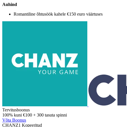
Auhind
Romantiline õhtusöök kahele €150 euro väärtuses
Tervitusboonus
100%
kuni
€100
+
300
tasuta spinni
Võta Boonus
CHANZ1
Kopeeritud