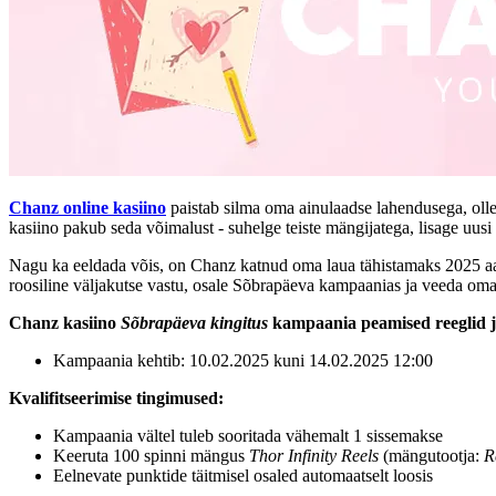
Chanz online kasiino
paistab silma oma ainulaadse lahendusega, oll
kasiino pakub seda võimalust - suhelge teiste mängijatega, lisage uus
Nagu ka eeldada võis, on Chanz katnud oma laua tähistamaks 2025 a
roosiline väljakutse vastu, osale Sõbrapäeva kampaanias ja veeda oma
Chanz kasiino
Sõbrapäeva kingitus
kampaania peamised reeglid j
Kampaania kehtib: 10.02.2025 kuni 14.02.2025 12:00
Kvalifitseerimise tingimused:
Kampaania vältel tuleb sooritada vähemalt 1 sissemakse
Keeruta 100 spinni mängus
Thor Infinity Reels
(mängutootja:
R
Eelnevate punktide täitmisel osaled automaatselt loosis