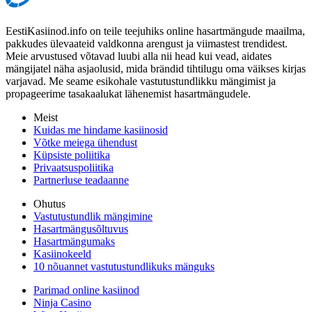
EestiKasiinod.info on teile teejuhiks online hasartmängude maailma,
pakkudes ülevaateid valdkonna arengust ja viimastest trendidest.
Meie arvustused võtavad luubi alla nii head kui vead, aidates
mängijatel näha asjaolusid, mida brändid tihtilugu oma väikses kirjas
varjavad. Me seame esikohale vastutustundlikku mängimist ja
propageerime tasakaalukat lähenemist hasartmängudele.
Meist
Kuidas me hindame kasiinosid
Võtke meiega ühendust
Küpsiste poliitika
Privaatsuspoliitika
Partnerluse teadaanne
Ohutus
Vastutustundlik mängimine
Hasartmängusõltuvus
Hasartmängumaks
Kasiinokeeld
10 nõuannet vastutustundlikuks mänguks
Parimad online kasiinod
Ninja Casino