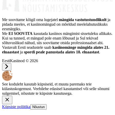
Me soovitame kõigil oma lugejatel
mängida vastutustundlikult
ja
pidada meeles, et kasiinomängud on mõeldud meelelahutuslikuks
eesmärgiks.
Me
EI SOOVITA
kasutada kasiinos mängimist sissetuleku allikaks.
Kui sa tunned, et mängud pole enam lõbusad ja Sul tekivad
sõltuvuslikud nähud, siis soovitame otsida professionaalset abi.
Vastavalt Eesti seadustele saab
kasiinomänge mängida alates 21.
eluaastast
ja
spordi peale panustada alates 18. eluaastast
.
EestiKasiinod © 2026
See koduleht kasutab küpsiseid, et muuta paremaks teie
külastuskogemust. Veebilehe edasisel kasutamisel või selle sõnumi
sulgemisel, nõustute te küpsiste kasutusega.
Küpsiste poliitika
Nõustun