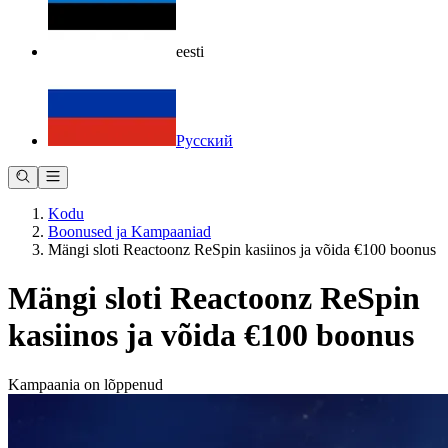
eesti
Русский
Kodu
Boonused ja Kampaaniad
Mängi sloti Reactoonz ReSpin kasiinos ja võida €100 boonus
Mängi sloti Reactoonz ReSpin
kasiinos ja võida €100 boonus
Kampaania on lõppenud