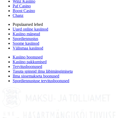
Winz Kasiino
Paf Casino
Boost Casino
Chanz
Populaarsed lehed
Uued online kasiinod
Kasiino mängud
Spordiennustus
Soome kasiinod
Välismaa kasiinod
Kasiino boonused
Kasiino pakkumised
Tervitusboonused
Tasuta spinnid ilma läbimängimiseta
Ilma sissemakseta boonused
Spordiennustuse tervitusboonused