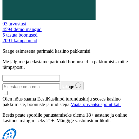
93
arvustust
4594
demo mängud
5
tasuta boonused
2091
kampaaniad
Saage esimesena parimaid kasiino pakkumisi
Me jälgime ja edastame parimaid boonuseid ja pakkumisi - mitte
rämpsposti.
Liituge
Olen nõus saama EestiKasiinod turunduskirju seoses kasiino
pakkumiste, boonuste ja uudistega.
Vaata privaatsuspoliitikat.
Eestis peate spordile panustamiseks olema 18+ aastane ja online
kasiinos mängimiseks 21+. Mängige vastutustundlikult.