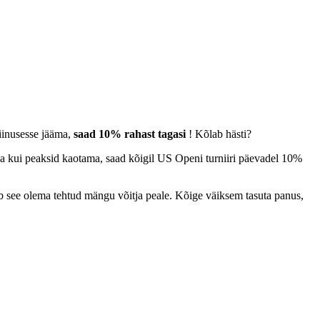
miinusesse jääma,
saad 10% rahast tagasi
! Kõlab hästi?
 ja kui peaksid kaotama, saad kõigil US Openi turniiri päevadel 10%
eab see olema tehtud mängu võitja peale. Kõige väiksem tasuta panus,