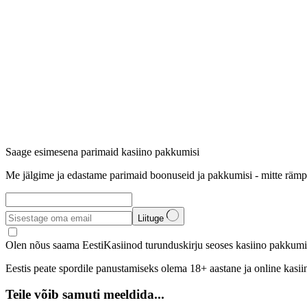
Saage esimesena parimaid kasiino pakkumisi
Me jälgime ja edastame parimaid boonuseid ja pakkumisi - mitte rämp
Liituge
Olen nõus saama EestiKasiinod turunduskirju seoses kasiino pakkumis
Eestis peate spordile panustamiseks olema 18+ aastane ja online kasi
Teile võib samuti meeldida...