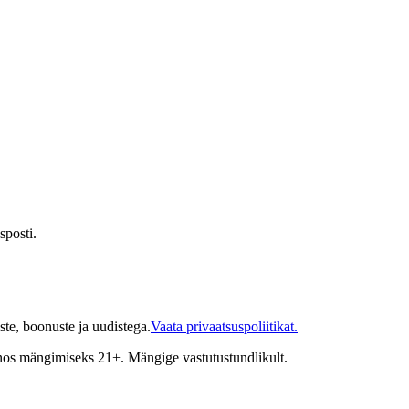
sposti.
te, boonuste ja uudistega.
Vaata privaatsuspoliitikat.
inos mängimiseks 21+. Mängige vastutustundlikult.