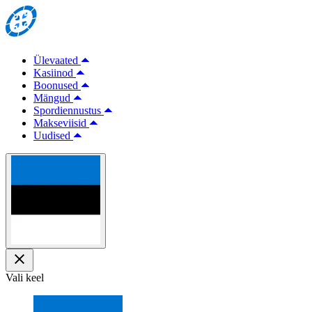
Ülevaated
Kasiinod
Boonused
Mängud
Spordiennustus
Makseviisid
Uudised
Vali keel