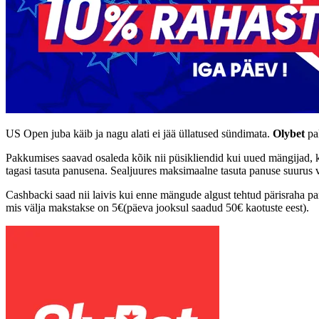
US Open juba käib ja nagu alati ei jää üllatused sündimata.
Olybet
pak
Pakkumises saavad osaleda kõik nii püsikliendid kui uued mängijad, k
tagasi tasuta panusena. Sealjuures maksimaalne tasuta panuse suurus v
Cashbacki saad nii laivis kui enne mängude algust tehtud pärisraha pa
mis välja makstakse on 5€(päeva jooksul saadud 50€ kaotuste eest).