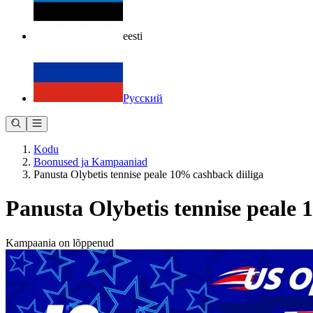
eesti
Русский
Kodu
Boonused ja Kampaaniad
Panusta Olybetis tennise peale 10% cashback diiliga
Panusta Olybetis tennise peale 
Kampaania on lõppenud