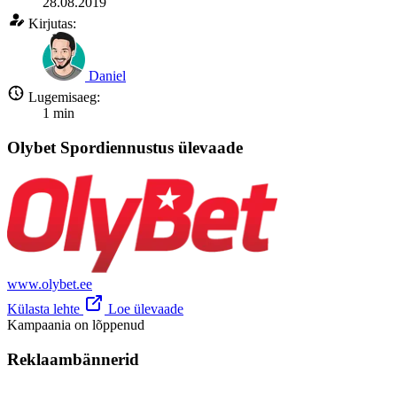
28.08.2019
Kirjutas:
Daniel
Lugemisaeg:
1
min
Olybet Spordiennustus ülevaade
www.olybet.ee
Külasta lehte
Loe ülevaade
Kampaania on lõppenud
Reklaambännerid