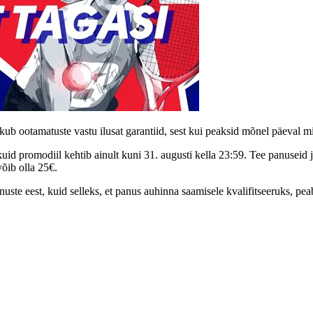
ub ootamatuste vastu ilusat garantiid, sest kui peaksid mõnel päeval 
uid promodiil kehtib ainult kuni 31. augusti kella 23:59. Tee panuseid
õib olla 25€.
nuste eest, kuid selleks, et panus auhinna saamisele kvalifitseeruks, p