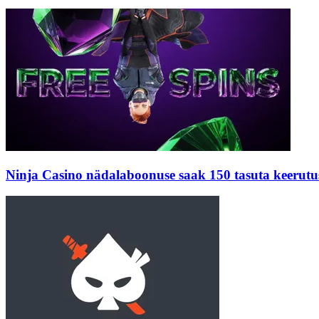
Ninja Casino nädalaboonuse saak 150 tasuta keerutu