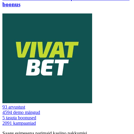
boonus
93
arvustust
4594
demo mängud
5
tasuta boonused
2091
kampaaniad
Saage esimesena parimaid kasiino pakkumisi