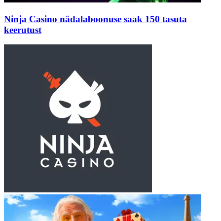
Ninja Casino nädalaboonuse saak 150 tasuta
keerutust