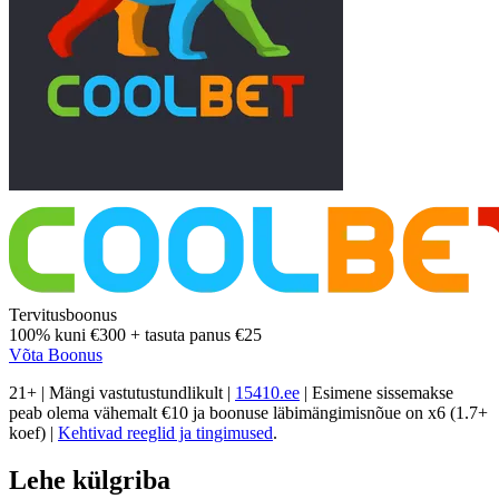
Tervitusboonus
100%
kuni
€300
+
tasuta panus
€25
Võta Boonus
21+ | Mängi vastutustundlikult |
15410.ee
| Esimene sissemakse
peab olema vähemalt €10 ja boonuse läbimängimisnõue on x6 (1.7+
koef) |
Kehtivad reeglid ja tingimused
.
Lehe külgriba