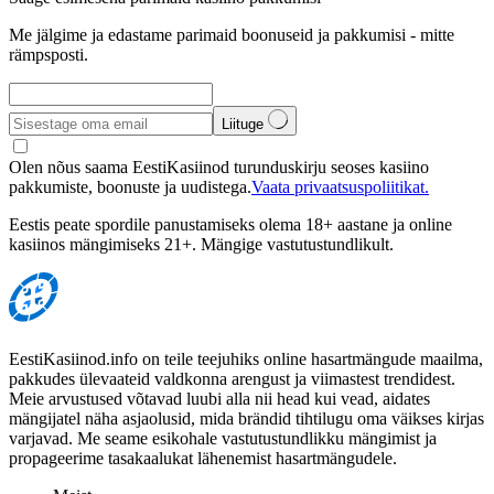
Me jälgime ja edastame parimaid boonuseid ja pakkumisi - mitte
rämpsposti.
Liituge
Olen nõus saama EestiKasiinod turunduskirju seoses kasiino
pakkumiste, boonuste ja uudistega.
Vaata privaatsuspoliitikat.
Eestis peate spordile panustamiseks olema 18+ aastane ja online
kasiinos mängimiseks 21+. Mängige vastutustundlikult.
EestiKasiinod.info on teile teejuhiks online hasartmängude maailma,
pakkudes ülevaateid valdkonna arengust ja viimastest trendidest.
Meie arvustused võtavad luubi alla nii head kui vead, aidates
mängijatel näha asjaolusid, mida brändid tihtilugu oma väikses kirjas
varjavad. Me seame esikohale vastutustundlikku mängimist ja
propageerime tasakaalukat lähenemist hasartmängudele.