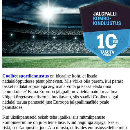
Coolbet spordiennustus
on ideaalne koht, et lisada
nädalalõppudesse pisut põnevust. Mis võiks olla parem, kui pärast
rasket nädalat sõpradega aeg maha võtta ja kaasa elada oma
lemmikutele? Kuna Euroopa jalgpall on vaieldamatult maailma
kõige kõrgetasemelisem ja huvitavam, siis saadki Coolbetis igal
nädalal tasuta panuseid just Euroopa jalgpallimatšide peale
panustades.
Kui üksikpanuseid oskab teha igaüks, siis mitmikpanuse
kombineerimine on juba teine tase. Kuid nagu iga asjaga- kes ei
riski, see šampust ei joo. Ära unusta, et lisades ennustussedelile mitu