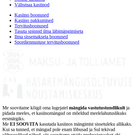
Välismaa kasiinod
Kasiino boonused
Kasiino pakkumised
Tervitusboonused
Tasuta spinnid ilma läbimängimiseta
Ilma sissemakseta boonused
Spordiennustuse tervitusboonused
Me soovitame kõigil oma lugejatel
mängida vastutustundlikult
ja
pidada meeles, et kasiinomängud on mõeldud meelelahutuslikuks
eesmärgiks.
Me
EI SOOVITA
kasutada kasiinos mängimist sissetuleku allikaks.
Kui sa tunned, et mängud pole enam lõbusad ja Sul tekivad
sõltuvuslikud nähud, siis soovitame otsida professionaalset abi.