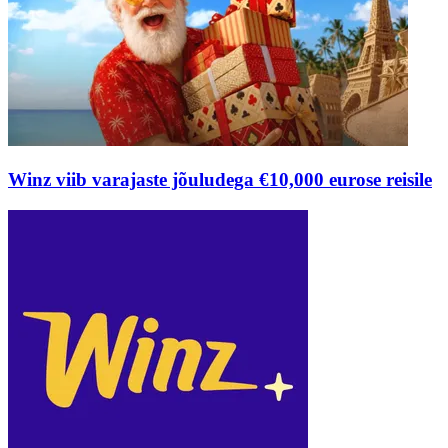
Winz viib varajaste jõuludega €10,000 eurose reisile