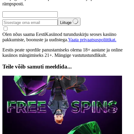
rämpsposti.
Liituge
Olen nõus saama EestiKasiinod turunduskirju seoses kasiino
pakkumiste, boonuste ja uudistega.
Vaata privaatsuspoliitikat.
Eestis peate spordile panustamiseks olema 18+ aastane ja online
kasiinos mängimiseks 21+. Mängige vastutustundlikult.
Teile võib samuti meeldida...