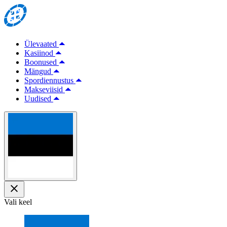
Ülevaated
Kasiinod
Boonused
Mängud
Spordiennustus
Makseviisid
Uudised
Vali keel