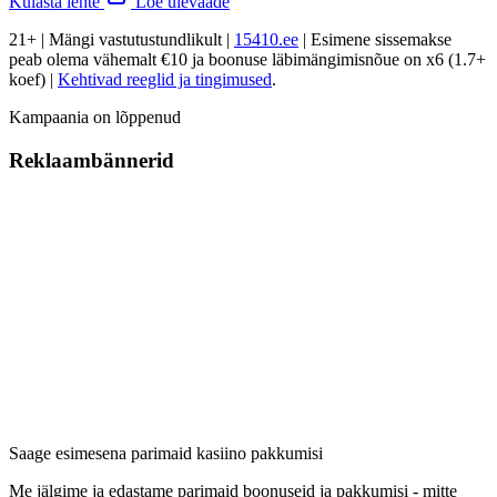
Külasta lehte
Loe ülevaade
21+ | Mängi vastutustundlikult |
15410.ee
| Esimene sissemakse
peab olema vähemalt €10 ja boonuse läbimängimisnõue on x6 (1.7+
koef) |
Kehtivad reeglid ja tingimused
.
Kampaania on lõppenud
Reklaambännerid
Saage esimesena parimaid kasiino pakkumisi
Me jälgime ja edastame parimaid boonuseid ja pakkumisi - mitte