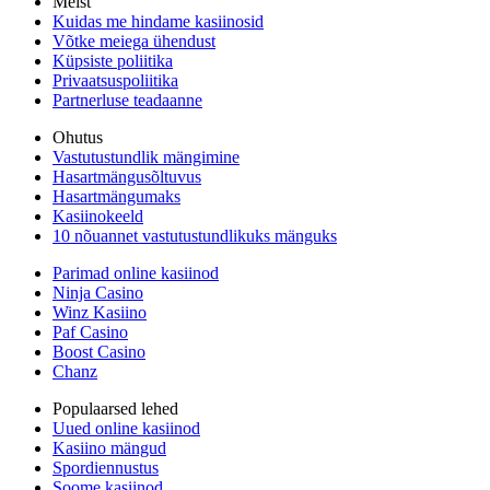
Meist
Kuidas me hindame kasiinosid
Võtke meiega ühendust
Küpsiste poliitika
Privaatsuspoliitika
Partnerluse teadaanne
Ohutus
Vastutustundlik mängimine
Hasartmängusõltuvus
Hasartmängumaks
Kasiinokeeld
10 nõuannet vastutustundlikuks mänguks
Parimad online kasiinod
Ninja Casino
Winz Kasiino
Paf Casino
Boost Casino
Chanz
Populaarsed lehed
Uued online kasiinod
Kasiino mängud
Spordiennustus
Soome kasiinod