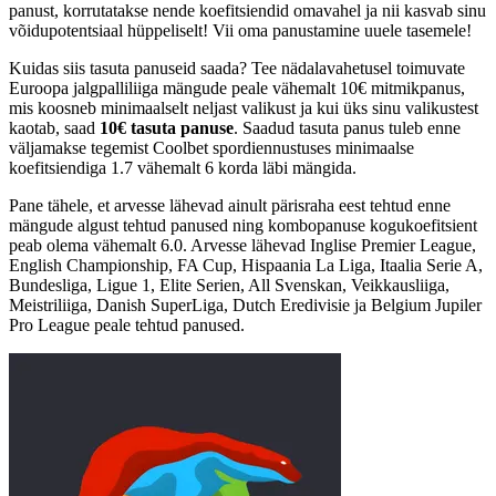
panust, korrutatakse nende koefitsiendid omavahel ja nii kasvab sinu
võidupotentsiaal hüppeliselt! Vii oma panustamine uuele tasemele!
Kuidas siis tasuta panuseid saada? Tee nädalavahetusel toimuvate
Euroopa jalgpalliliiga mängude peale vähemalt 10€ mitmikpanus,
mis koosneb minimaalselt neljast valikust ja kui üks sinu valikustest
kaotab, saad
10€ tasuta panuse
. Saadud tasuta panus tuleb enne
väljamakse tegemist Coolbet spordiennustuses minimaalse
koefitsiendiga 1.7 vähemalt 6 korda läbi mängida.
Pane tähele, et arvesse lähevad ainult pärisraha eest tehtud enne
mängude algust tehtud panused ning kombopanuse kogukoefitsient
peab olema vähemalt 6.0. Arvesse lähevad Inglise Premier League,
English Championship, FA Cup, Hispaania La Liga, Itaalia Serie A,
Bundesliga, Ligue 1, Elite Serien, All Svenskan, Veikkausliiga,
Meistriliiga, Danish SuperLiga, Dutch Eredivisie ja Belgium Jupiler
Pro League peale tehtud panused.