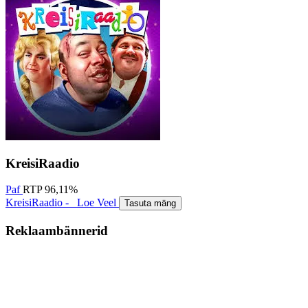
KreisiRaadio
Paf
RTP
96,11%
KreisiRaadio -
Loe Veel
Tasuta mäng
Reklaambännerid