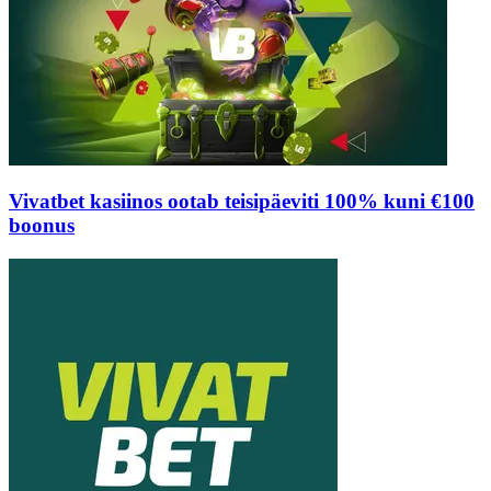
Vivatbet kasiinos ootab teisipäeviti 100% kuni €100
boonus