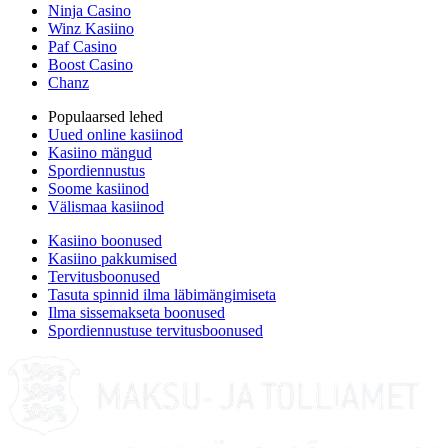
Ninja Casino
Winz Kasiino
Paf Casino
Boost Casino
Chanz
Populaarsed lehed
Uued online kasiinod
Kasiino mängud
Spordiennustus
Soome kasiinod
Välismaa kasiinod
Kasiino boonused
Kasiino pakkumised
Tervitusboonused
Tasuta spinnid ilma läbimängimiseta
Ilma sissemakseta boonused
Spordiennustuse tervitusboonused