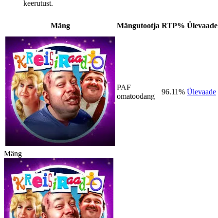
keerutust.
Mäng
Mängutootja
RTP%
Ülevaade
PAF
96.11%
Ülevaade
omatoodang
Mäng