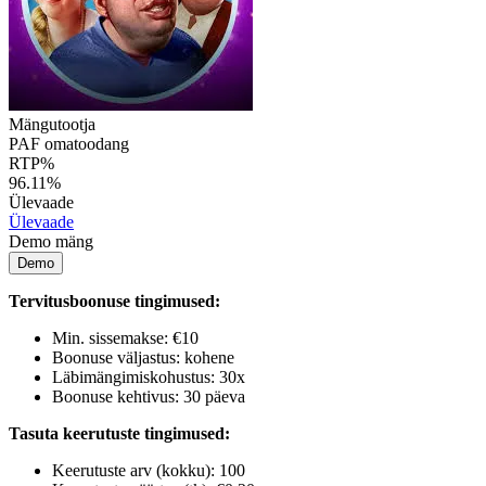
Mängutootja
PAF omatoodang
RTP%
96.11%
Ülevaade
Ülevaade
Demo mäng
Demo
Tervitusboonuse tingimused:
Min. sissemakse: €10
Boonuse väljastus: kohene
Läbimängimiskohustus: 30x
Boonuse kehtivus: 30 päeva
Tasuta keerutuste tingimused:
Keerutuste arv (kokku): 100