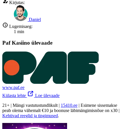
Kirjutas:
Daniel
Lugemisaeg:
1
min
Paf Kasiino ülevaade
www.paf.ee
Külasta lehte
Loe ülevaade
21+ | Mängi vastutustundlikult |
15410.ee
| Esimene sissemakse
peab olema vähemalt €10 ja boonuse läbimängimisnõue on x30 |
Kehtivad reeglid ja tingimused
.