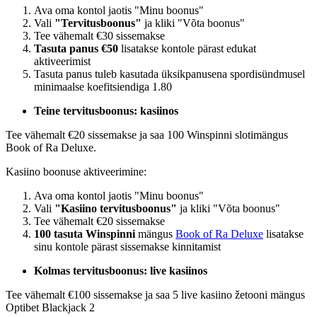
Ava oma kontol jaotis "Minu boonus"
Vali
"Tervitusboonus"
ja kliki "Võta boonus"
Tee vähemalt €30 sissemakse
Tasuta panus €50
lisatakse kontole pärast edukat
aktiveerimist
Tasuta panus tuleb kasutada üksikpanusena spordisündmusel
minimaalse koefitsiendiga 1.80
Teine tervitusboonus: kasiinos
Tee vähemalt €20 sissemakse ja saa 100 Winspinni slotimängus
Book of Ra Deluxe.
Kasiino boonuse aktiveerimine:
Ava oma kontol jaotis "Minu boonus"
Vali
"Kasiino tervitusboonus"
ja kliki "Võta boonus"
Tee vähemalt €20 sissemakse
100 tasuta Winspinni
mängus
Book of Ra Deluxe
lisatakse
sinu kontole pärast sissemakse kinnitamist
Kolmas tervitusboonus: live kasiinos
Tee vähemalt €100 sissemakse ja saa 5 live kasiino žetooni mängus
Optibet Blackjack 2