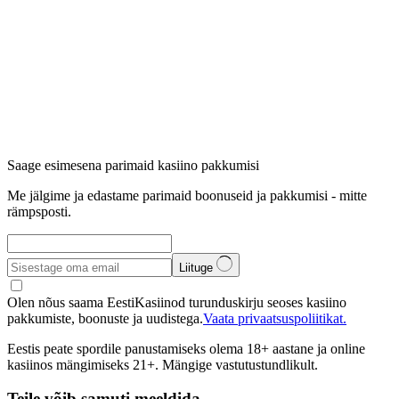
Saage esimesena parimaid kasiino pakkumisi
Me jälgime ja edastame parimaid boonuseid ja pakkumisi - mitte
rämpsposti.
Liituge
Olen nõus saama EestiKasiinod turunduskirju seoses kasiino
pakkumiste, boonuste ja uudistega.
Vaata privaatsuspoliitikat.
Eestis peate spordile panustamiseks olema 18+ aastane ja online
kasiinos mängimiseks 21+. Mängige vastutustundlikult.
Teile võib samuti meeldida...