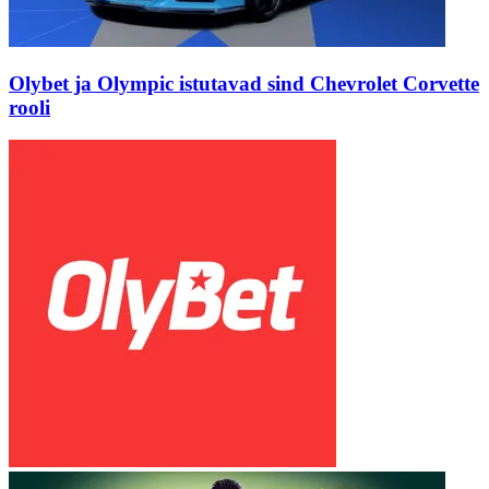
Olybet ja Olympic istutavad sind Chevrolet Corvette
rooli