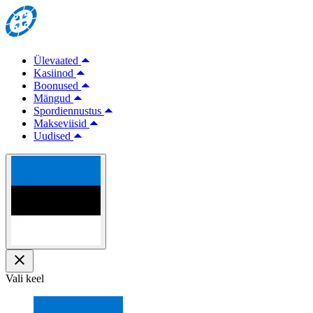
Ülevaated
Kasiinod
Boonused
Mängud
Spordiennustus
Makseviisid
Uudised
Vali keel