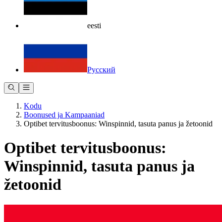
eesti
Русский
Kodu
Boonused ja Kampaaniad
Optibet tervitusboonus: Winspinnid, tasuta panus ja žetoonid
Optibet tervitusboonus:
Winspinnid, tasuta panus ja
žetoonid