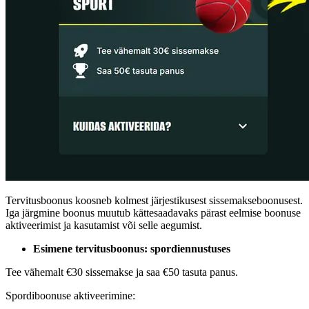
Tervitusboonus koosneb kolmest järjestikusest sissemakseboonusest.
Iga järgmine boonus muutub kättesaadavaks pärast eelmise boonuse
aktiveerimist ja kasutamist või selle aegumist.
Esimene tervitusboonus: spordiennustuses
Tee vähemalt €30 sissemakse ja saa €50 tasuta panus.
Spordiboonuse aktiveerimine: