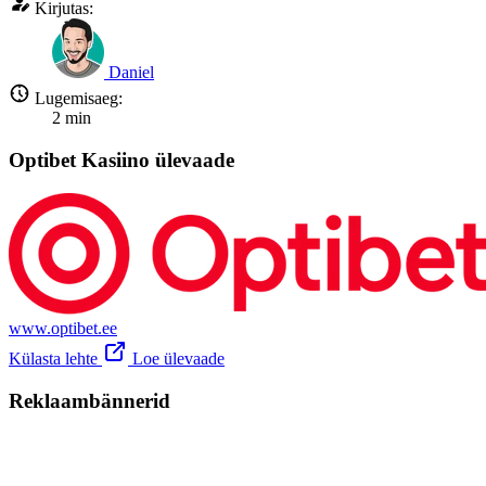
Kirjutas:
Daniel
Lugemisaeg:
2
min
Optibet Kasiino ülevaade
www.optibet.ee
Külasta lehte
Loe ülevaade
Reklaambännerid