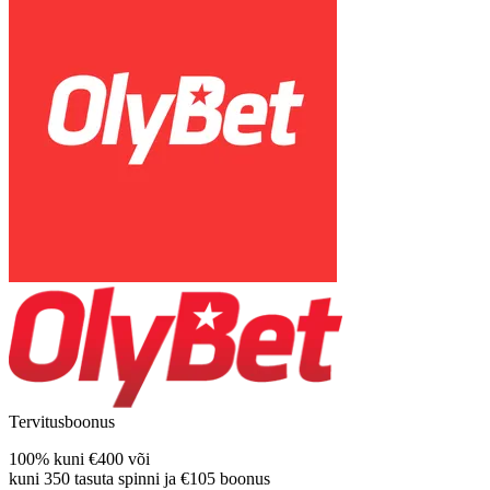
Tervitusboonus
100% kuni
€400
või
kuni
350 tasuta spinni
ja
€105
boonus