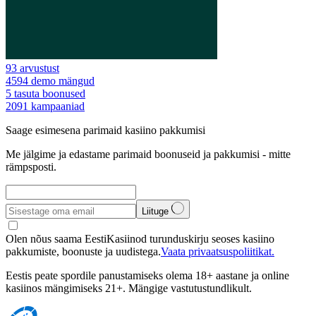
93
arvustust
4594
demo mängud
5
tasuta boonused
2091
kampaaniad
Saage esimesena parimaid kasiino pakkumisi
Me jälgime ja edastame parimaid boonuseid ja pakkumisi - mitte
rämpsposti.
Liituge
Olen nõus saama EestiKasiinod turunduskirju seoses kasiino
pakkumiste, boonuste ja uudistega.
Vaata privaatsuspoliitikat.
Eestis peate spordile panustamiseks olema 18+ aastane ja online
kasiinos mängimiseks 21+. Mängige vastutustundlikult.