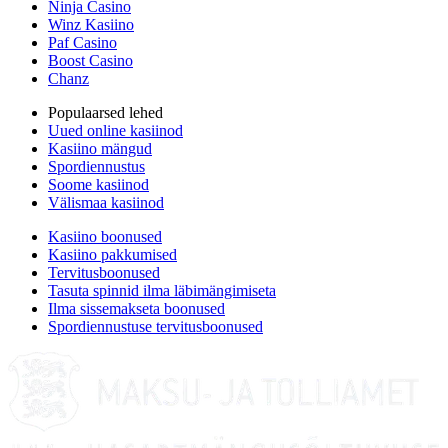
Ninja Casino
Winz Kasiino
Paf Casino
Boost Casino
Chanz
Populaarsed lehed
Uued online kasiinod
Kasiino mängud
Spordiennustus
Soome kasiinod
Välismaa kasiinod
Kasiino boonused
Kasiino pakkumised
Tervitusboonused
Tasuta spinnid ilma läbimängimiseta
Ilma sissemakseta boonused
Spordiennustuse tervitusboonused