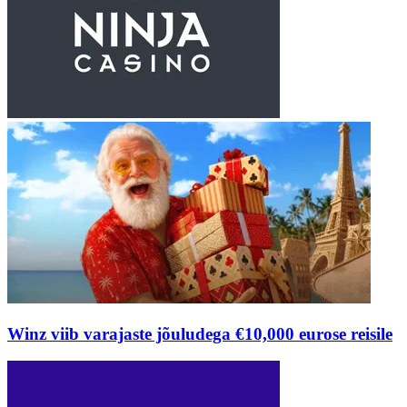
Winz viib varajaste jõuludega €10,000 eurose reisile