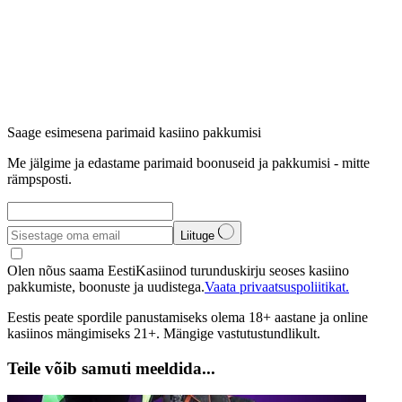
Saage esimesena parimaid kasiino pakkumisi
Me jälgime ja edastame parimaid boonuseid ja pakkumisi - mitte
rämpsposti.
Liituge
Olen nõus saama EestiKasiinod turunduskirju seoses kasiino
pakkumiste, boonuste ja uudistega.
Vaata privaatsuspoliitikat.
Eestis peate spordile panustamiseks olema 18+ aastane ja online
kasiinos mängimiseks 21+. Mängige vastutustundlikult.
Teile võib samuti meeldida...