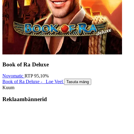
Book of Ra Deluxe
Novomatic
RTP
95,10%
Book of Ra Deluxe -
Loe Veel
Tasuta mäng
Kuum
Reklaambännerid