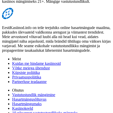
kasiinos mängimiseks 21+. Mängige vastutustundlikult.
EestiKasiinod.info on teile teejuhiks online hasartmängude maailma,
pakkudes ülevaateid valdkonna arengust ja viimastest trendidest.
Meie arvustused võtavad luubi alla nii head kui vead, aidates
mängijatel näha asjaolusid, mida brändid tihtilugu oma väikses kirjas
varjavad. Me seame esikohale vastutustundlikku mängimist ja
propageerime tasakaalukat lähenemist hasartmängudele.
Meist
Kuidas me hindame kasiinosid
Võtke meiega ühendust
Küpsiste poliitika
Privaatsuspoliitika
Partnerluse teadaanne
Ohutus
Vastutustundlik mängimine
Hasartmängusõltuvus
Hasartmängumaks
Kasiinokeeld
10 nõuannet vastutustundlikuks mänguks