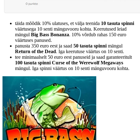
täida mõõdik 10% ulatuses, et välja teenida
10 tasuta spinni
väärtusega 10 senti mänguvooru kohta. Keerutused leiad
mängul
Big Bass Bonanza
. 10% võrdub rahas 150 euro
väärtuses panused.
panusta 350 euro eest ja saad
50 tasuta spinni
mängul
Return of the Dead
. Iga keerutuse väärtus on 10 senti.
tee minimaalselt 50 euro eest panuseid ja saad garanteeritult
100 tasuta spinni Curse of the Werewolf Megaways
mängul. Iga spinni väärtus on 10 senti mänguvooru kohta.