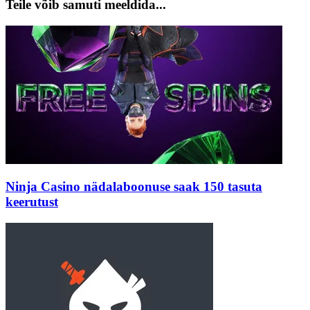
Teile võib samuti meeldida...
Ninja Casino nädalaboonuse saak 150 tasuta
keerutust