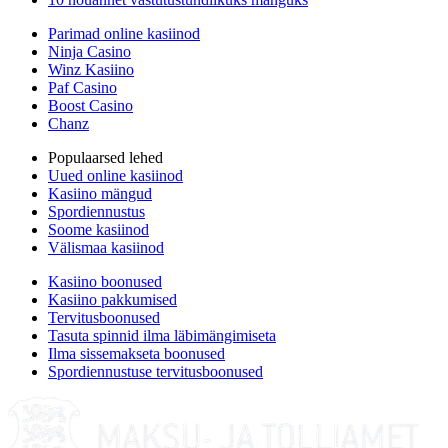
Parimad online kasiinod
Ninja Casino
Winz Kasiino
Paf Casino
Boost Casino
Chanz
Populaarsed lehed
Uued online kasiinod
Kasiino mängud
Spordiennustus
Soome kasiinod
Välismaa kasiinod
Kasiino boonused
Kasiino pakkumised
Tervitusboonused
Tasuta spinnid ilma läbimängimiseta
Ilma sissemakseta boonused
Spordiennustuse tervitusboonused