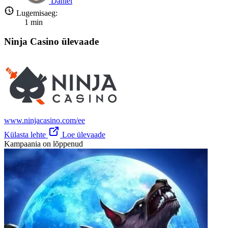
Daniel
Lugemisaeg:
1
min
Ninja Casino ülevaade
www.ninjacasino.com/ee
Külasta lehte
Loe ülevaade
Kampaania on lõppenud