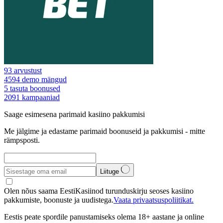
93
arvustust
4594
demo mängud
5
tasuta boonused
2091
kampaaniad
Saage esimesena parimaid kasiino pakkumisi
Me jälgime ja edastame parimaid boonuseid ja pakkumisi - mitte
rämpsposti.
Liituge
Olen nõus saama EestiKasiinod turunduskirju seoses kasiino
pakkumiste, boonuste ja uudistega.
Vaata privaatsuspoliitikat.
Eestis peate spordile panustamiseks olema 18+ aastane ja online