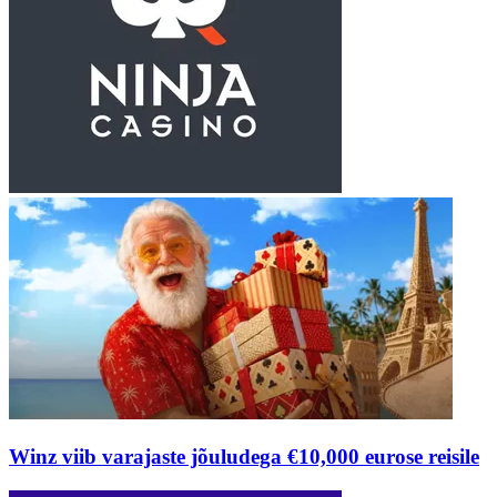
Winz viib varajaste jõuludega €10,000 eurose reisile