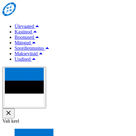
Ülevaated
Kasiinod
Boonused
Mängud
Spordiennustus
Makseviisid
Uudised
Vali keel