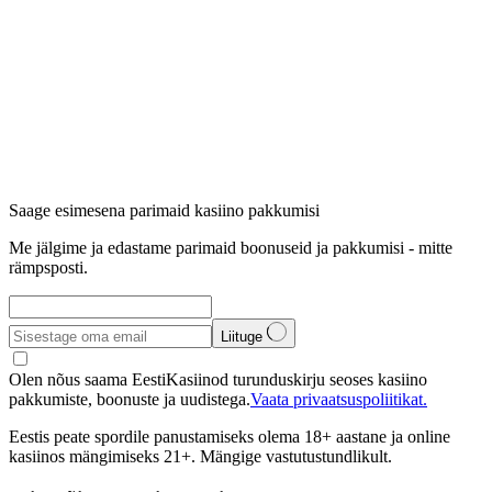
Saage esimesena parimaid kasiino pakkumisi
Me jälgime ja edastame parimaid boonuseid ja pakkumisi - mitte
rämpsposti.
Liituge
Olen nõus saama EestiKasiinod turunduskirju seoses kasiino
pakkumiste, boonuste ja uudistega.
Vaata privaatsuspoliitikat.
Eestis peate spordile panustamiseks olema 18+ aastane ja online
kasiinos mängimiseks 21+. Mängige vastutustundlikult.