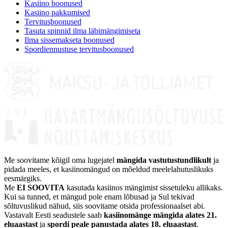
Kasiino boonused
Kasiino pakkumised
Tervitusboonused
Tasuta spinnid ilma läbimängimiseta
Ilma sissemakseta boonused
Spordiennustuse tervitusboonused
Me soovitame kõigil oma lugejatel
mängida vastutustundlikult
ja
pidada meeles, et kasiinomängud on mõeldud meelelahutuslikuks
eesmärgiks.
Me
EI SOOVITA
kasutada kasiinos mängimist sissetuleku allikaks.
Kui sa tunned, et mängud pole enam lõbusad ja Sul tekivad
sõltuvuslikud nähud, siis soovitame otsida professionaalset abi.
Vastavalt Eesti seadustele saab
kasiinomänge mängida alates 21.
eluaastast
ja
spordi peale panustada alates 18. eluaastast
.