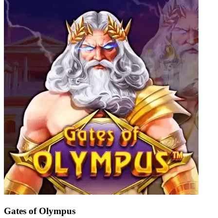
Gates of Olympus