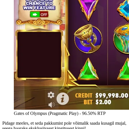
Gates of Olympus (Pragmatic Play) - 96.50% RTP
Pidage meeles, et seda pakkumist pole võimalik saada kusagil mujal,
seega haarake eksklusiivsest kingitusest kinni!