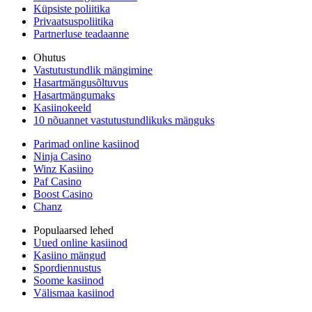
Küpsiste poliitika
Privaatsuspoliitika
Partnerluse teadaanne
Ohutus
Vastutustundlik mängimine
Hasartmängusõltuvus
Hasartmängumaks
Kasiinokeeld
10 nõuannet vastutustundlikuks mänguks
Parimad online kasiinod
Ninja Casino
Winz Kasiino
Paf Casino
Boost Casino
Chanz
Populaarsed lehed
Uued online kasiinod
Kasiino mängud
Spordiennustus
Soome kasiinod
Välismaa kasiinod