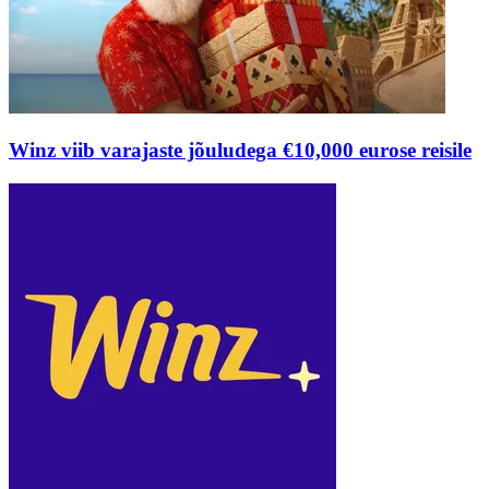
Winz viib varajaste jõuludega €10,000 eurose reisile