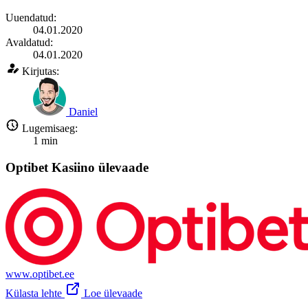
Uuendatud:
04.01.2020
Avaldatud:
04.01.2020
Kirjutas:
Daniel
Lugemisaeg:
1
min
Optibet Kasiino ülevaade
www.optibet.ee
Külasta lehte
Loe ülevaade