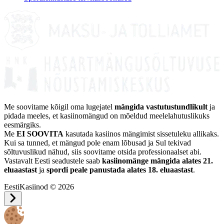
Me soovitame kõigil oma lugejatel
mängida vastutustundlikult
ja
pidada meeles, et kasiinomängud on mõeldud meelelahutuslikuks
eesmärgiks.
Me
EI SOOVITA
kasutada kasiinos mängimist sissetuleku allikaks.
Kui sa tunned, et mängud pole enam lõbusad ja Sul tekivad
sõltuvuslikud nähud, siis soovitame otsida professionaalset abi.
Vastavalt Eesti seadustele saab
kasiinomänge mängida alates 21.
eluaastast
ja
spordi peale panustada alates 18. eluaastast
.
EestiKasiinod © 2026