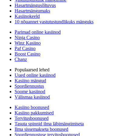
Hasartmängusõltuvus
Hasartmängumaks
Kasiinokeeld
10 nõuannet vastutustundlikuks mänguks
Parimad online kasiinod
Ninja Casino
Winz Kasiino
Paf Casino
Boost Casino
Chanz
Populaarsed lehed
Uued online kasiinod
Kasiino mängud
Spordiennustus
Soome kasiinod
Välismaa kasiinod
Kasiino boonused
Kasiino pakkumised
Tervitusboonused
Tasuta spinnid ilma läbimängimiseta
Ilma sissemakseta boonused
Spordiennustuse tervitusboonused