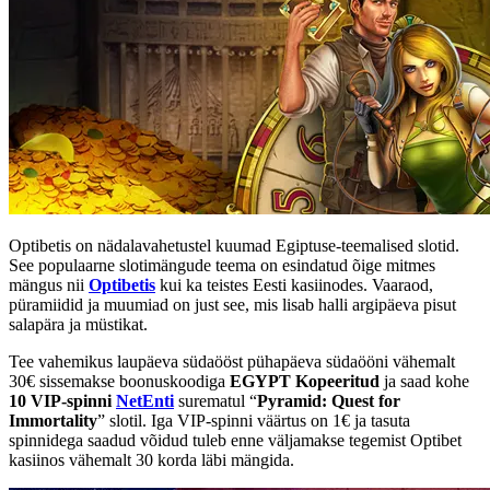
Optibetis on nädalavahetustel kuumad Egiptuse-teemalised slotid.
See populaarne slotimängude teema on esindatud õige mitmes
mängus nii
Optibetis
kui ka teistes Eesti kasiinodes. Vaaraod,
püramiidid ja muumiad on just see, mis lisab halli argipäeva pisut
salapära ja müstikat.
Tee vahemikus laupäeva südaööst pühapäeva südaööni vähemalt
30€ sissemakse boonuskoodiga
EGYPT
Kopeeritud
ja saad kohe
10 VIP-spinni
NetEnti
surematul “
Pyramid: Quest for
Immortality
” slotil. Iga VIP-spinni väärtus on 1€ ja tasuta
spinnidega saadud võidud tuleb enne väljamakse tegemist Optibet
kasiinos vähemalt 30 korda läbi mängida.