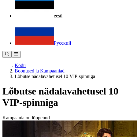
eesti
Русский
Kodu
Boonused ja Kampaaniad
Lõbutse nädalavahetusel 10 VIP-spinniga
Lõbutse nädalavahetusel 10
VIP-spinniga
Kampaania on lõppenud