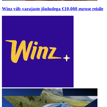
Winz viib varajaste jõuludega €10,000 eurose reisile