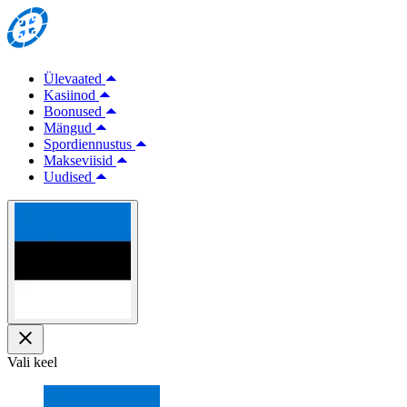
Ülevaated
Kasiinod
Boonused
Mängud
Spordiennustus
Makseviisid
Uudised
Vali keel