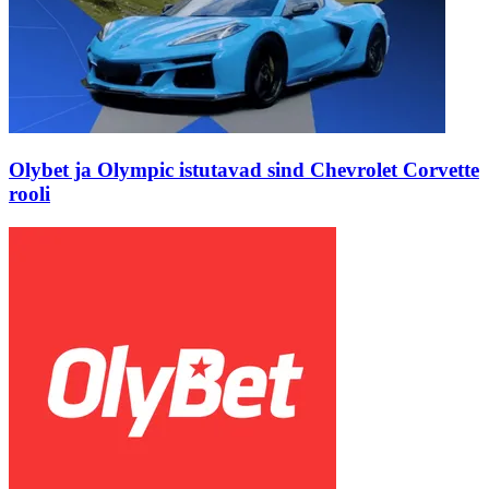
Olybet ja Olympic istutavad sind Chevrolet Corvette
rooli