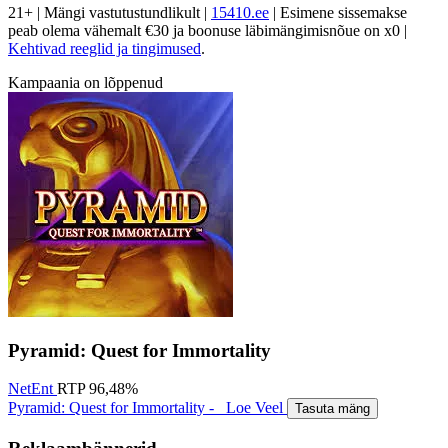
21+ | Mängi vastutustundlikult |
15410.ee
| Esimene sissemakse
peab olema vähemalt €30 ja boonuse läbimängimisnõue on x0 |
Kehtivad reeglid ja tingimused
.
Kampaania on lõppenud
Pyramid: Quest for Immortality
NetEnt
RTP
96,48%
Pyramid: Quest for Immortality -
Loe Veel
Tasuta mäng