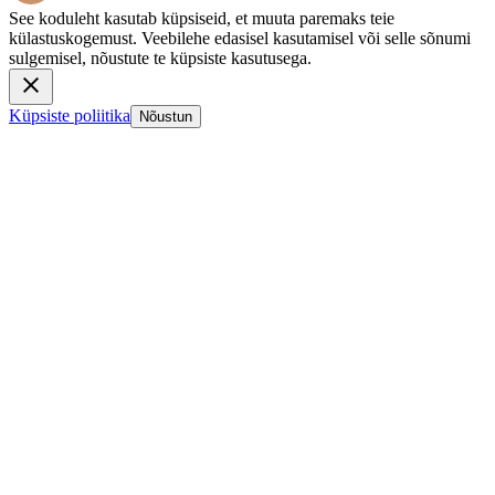
See koduleht kasutab küpsiseid, et muuta paremaks teie
külastuskogemust. Veebilehe edasisel kasutamisel või selle sõnumi
sulgemisel, nõustute te küpsiste kasutusega.
Küpsiste poliitika
Nõustun