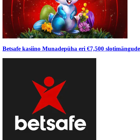
Betsafe kasiino Munadepüha eri €7,500 slotimängude 