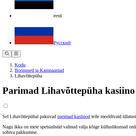
eesti
Русский
Kodu
Boonused ja Kampaaniad
Lihavõttepüha
Parimad Lihavõttepüha kasiin
Sel Lihavõttepühal pakuvad
parimad kasiinod
teile meeldivaid üllatu
Nagu ikka on meie spetsialistid valinud välja kõige külluslikumad onlin
sobiva pakkumise.