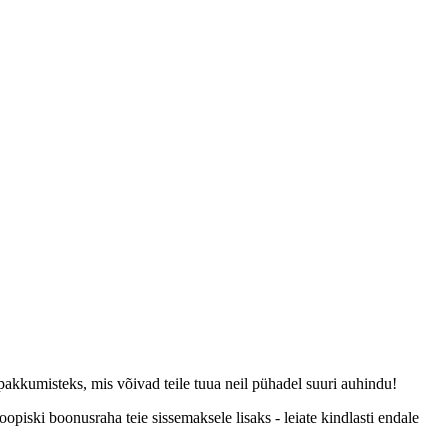
pakkumisteks, mis võivad teile tuua neil pühadel suuri auhindu!
opiski boonusraha teie sissemaksele lisaks - leiate kindlasti endale