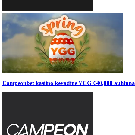
Campeonbet kasiino kevadine YGG €40,000 auhinn