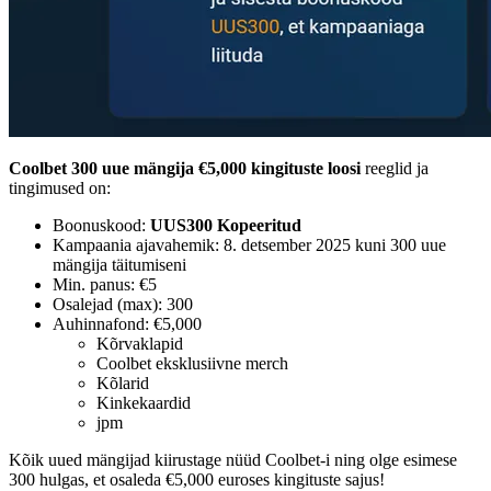
Coolbet 300 uue mängija €5,000 kingituste loosi
reeglid ja
tingimused on:
Boonuskood:
UUS300
Kopeeritud
Kampaania ajavahemik: 8. detsember 2025 kuni 300 uue
mängija täitumiseni
Min. panus: €5
Osalejad (max): 300
Auhinnafond: €5,000
Kõrvaklapid
Coolbet eksklusiivne merch
Kõlarid
Kinkekaardid
jpm
Kõik uued mängijad kiirustage nüüd Coolbet-i ning olge esimese
300 hulgas, et osaleda €5,000 euroses kingituste sajus!