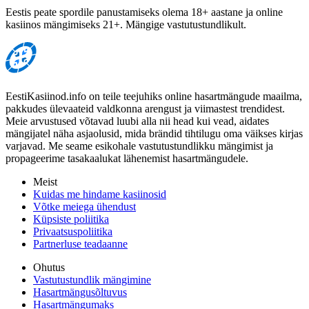
Eestis peate spordile panustamiseks olema 18+ aastane ja online
kasiinos mängimiseks 21+. Mängige vastutustundlikult.
EestiKasiinod.info on teile teejuhiks online hasartmängude maailma,
pakkudes ülevaateid valdkonna arengust ja viimastest trendidest.
Meie arvustused võtavad luubi alla nii head kui vead, aidates
mängijatel näha asjaolusid, mida brändid tihtilugu oma väikses kirjas
varjavad. Me seame esikohale vastutustundlikku mängimist ja
propageerime tasakaalukat lähenemist hasartmängudele.
Meist
Kuidas me hindame kasiinosid
Võtke meiega ühendust
Küpsiste poliitika
Privaatsuspoliitika
Partnerluse teadaanne
Ohutus
Vastutustundlik mängimine
Hasartmängusõltuvus
Hasartmängumaks