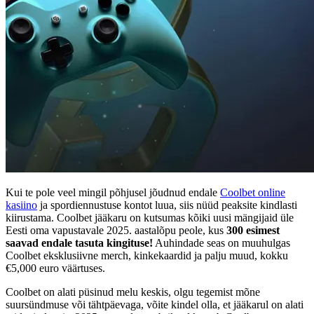
Kui te pole veel mingil põhjusel jõudnud endale
Coolbet online
kasiino
ja spordiennustuse kontot luua, siis nüüd peaksite kindlasti
kiirustama. Coolbet jääkaru on kutsumas kõiki uusi mängijaid üle
Eesti oma vapustavale 2025. aastalõpu peole, kus
300 esimest
saavad endale tasuta kingituse!
Auhindade seas on muuhulgas
Coolbet eksklusiivne merch, kinkekaardid ja palju muud, kokku
€5,000 euro väärtuses.
Coolbet on alati püsinud melu keskis, olgu tegemist mõne
suursündmuse või tähtpäevaga, võite kindel olla, et jääkarul on alati