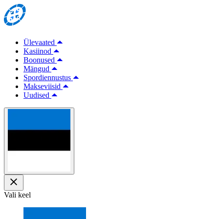
Ülevaated
Kasiinod
Boonused
Mängud
Spordiennustus
Makseviisid
Uudised
Vali keel