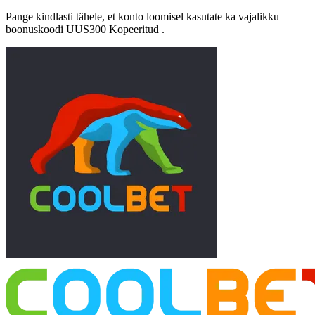
Pange kindlasti tähele, et konto loomisel kasutate ka vajalikku
boonuskoodi
UUS300
Kopeeritud
.