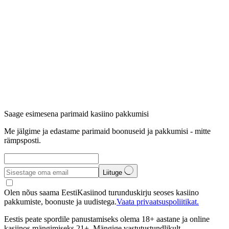
Saage esimesena parimaid kasiino pakkumisi
Me jälgime ja edastame parimaid boonuseid ja pakkumisi - mitte
rämpsposti.
Liituge
Olen nõus saama EestiKasiinod turunduskirju seoses kasiino
pakkumiste, boonuste ja uudistega.
Vaata privaatsuspoliitikat.
Eestis peate spordile panustamiseks olema 18+ aastane ja online
kasiinos mängimiseks 21+. Mängige vastutustundlikult.