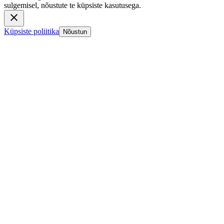
sulgemisel, nõustute te küpsiste kasutusega.
Küpsiste poliitika
Nõustun