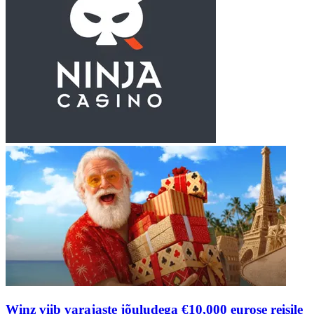
Winz viib varajaste jõuludega €10,000 eurose reisile