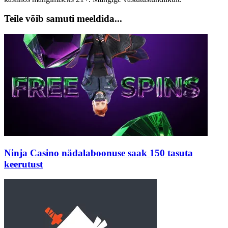
Teile võib samuti meeldida...
Ninja Casino nädalaboonuse saak 150 tasuta
keerutust