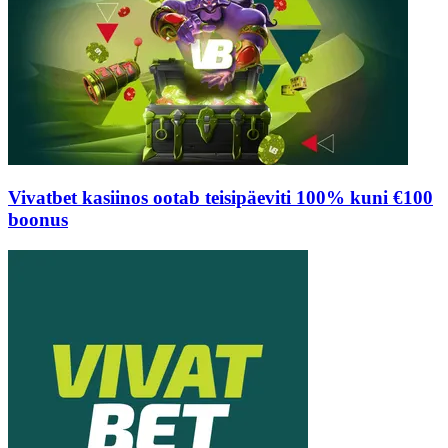
Vivatbet kasiinos ootab teisipäeviti 100% kuni €100
boonus