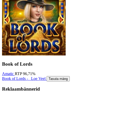
Book of Lords
Amatic
RTP
96,71%
Book of Lords -
Loe Veel
Tasuta mäng
Reklaambännerid