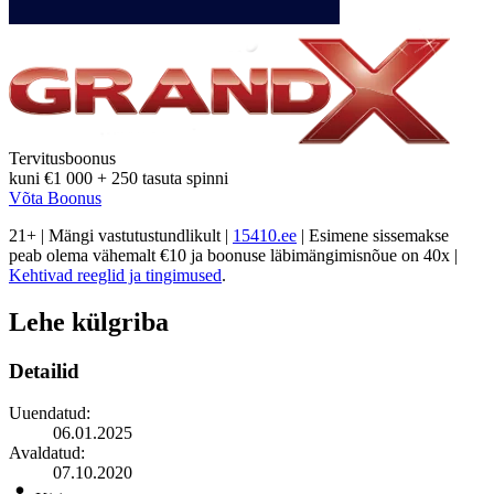
Tervitusboonus
kuni
€1 000
+
250
tasuta spinni
Võta Boonus
21+ | Mängi vastutustundlikult |
15410.ee
| Esimene sissemakse
peab olema vähemalt €10 ja boonuse läbimängimisnõue on 40x |
Kehtivad reeglid ja tingimused
.
Lehe külgriba
Detailid
Uuendatud:
06.01.2025
Avaldatud:
07.10.2020