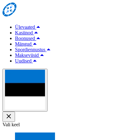
Ülevaated
Kasiinod
Boonused
Mängud
Spordiennustus
Makseviisid
Uudised
Vali keel