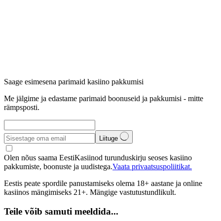
Saage esimesena parimaid kasiino pakkumisi
Me jälgime ja edastame parimaid boonuseid ja pakkumisi - mitte
rämpsposti.
Liituge
Olen nõus saama EestiKasiinod turunduskirju seoses kasiino
pakkumiste, boonuste ja uudistega.
Vaata privaatsuspoliitikat.
Eestis peate spordile panustamiseks olema 18+ aastane ja online
kasiinos mängimiseks 21+. Mängige vastutustundlikult.
Teile võib samuti meeldida...