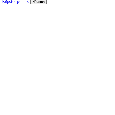
Küpsiste poliitika
Nõustun