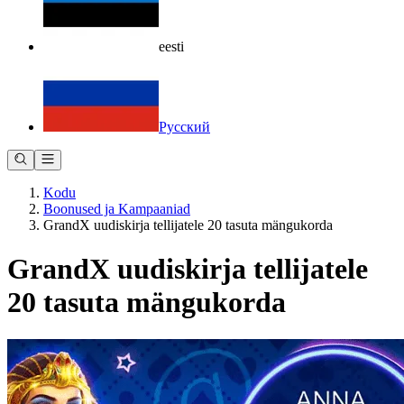
eesti
Русский
Kodu
Boonused ja Kampaaniad
GrandX uudiskirja tellijatele 20 tasuta mängukorda
GrandX uudiskirja tellijatele
20 tasuta mängukorda