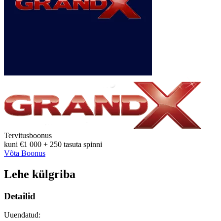
Tervitusboonus
kuni
€1 000
+
250
tasuta spinni
Võta Boonus
Lehe külgriba
Detailid
Uuendatud: