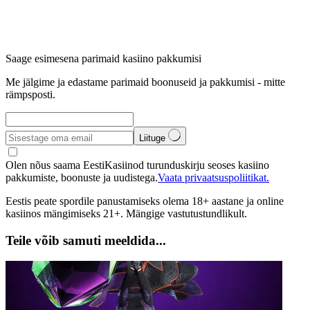
Saage esimesena parimaid kasiino pakkumisi
Me jälgime ja edastame parimaid boonuseid ja pakkumisi - mitte
rämpsposti.
Liituge
Olen nõus saama EestiKasiinod turunduskirju seoses kasiino
pakkumiste, boonuste ja uudistega.
Vaata privaatsuspoliitikat.
Eestis peate spordile panustamiseks olema 18+ aastane ja online
kasiinos mängimiseks 21+. Mängige vastutustundlikult.
Teile võib samuti meeldida...