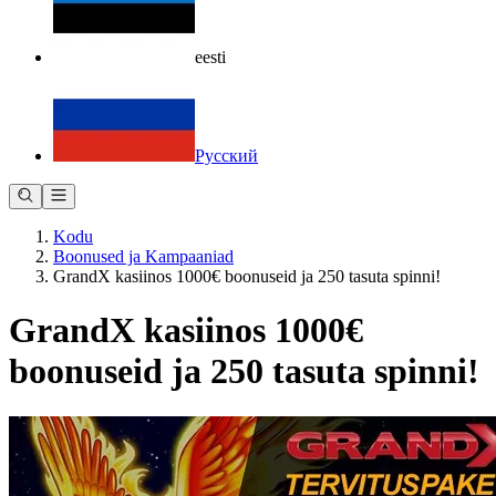
eesti
Русский
Kodu
Boonused ja Kampaaniad
GrandX kasiinos 1000€ boonuseid ja 250 tasuta spinni!
GrandX kasiinos 1000€
boonuseid ja 250 tasuta spinni!