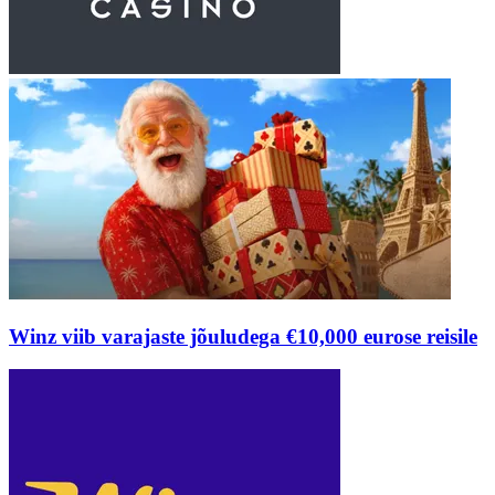
Winz viib varajaste jõuludega €10,000 eurose reisile