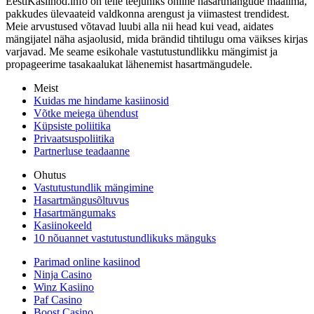
EestiKasiinod.info on teile teejuhiks online hasartmängude maailma,
pakkudes ülevaateid valdkonna arengust ja viimastest trendidest.
Meie arvustused võtavad luubi alla nii head kui vead, aidates
mängijatel näha asjaolusid, mida brändid tihtilugu oma väikses kirjas
varjavad. Me seame esikohale vastutustundlikku mängimist ja
propageerime tasakaalukat lähenemist hasartmängudele.
Meist
Kuidas me hindame kasiinosid
Võtke meiega ühendust
Küpsiste poliitika
Privaatsuspoliitika
Partnerluse teadaanne
Ohutus
Vastutustundlik mängimine
Hasartmängusõltuvus
Hasartmängumaks
Kasiinokeeld
10 nõuannet vastutustundlikuks mänguks
Parimad online kasiinod
Ninja Casino
Winz Kasiino
Paf Casino
Boost Casino