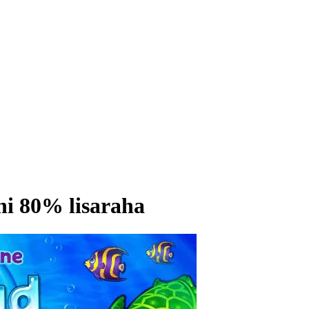
i 80% lisaraha