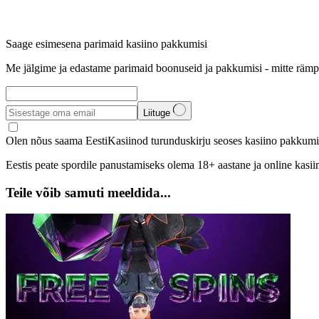
Saage esimesena parimaid kasiino pakkumisi
Me jälgime ja edastame parimaid boonuseid ja pakkumisi - mitte rämp
Liituge
Olen nõus saama EestiKasiinod turunduskirju seoses kasiino pakkumis
Eestis peate spordile panustamiseks olema 18+ aastane ja online kasi
Teile võib samuti meeldida...