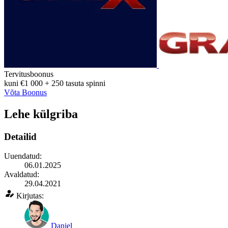
Tervitusboonus
kuni
€1 000
+
250
tasuta spinni
Võta Boonus
Lehe külgriba
Detailid
Uuendatud:
06.01.2025
Avaldatud:
29.04.2021
Kirjutas:
Daniel