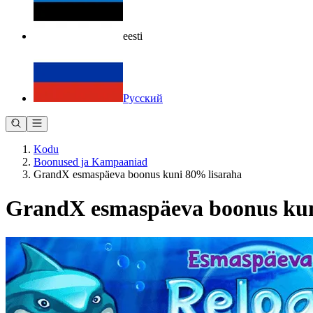
eesti
Русский
Kodu
Boonused ja Kampaaniad
GrandX esmaspäeva boonus kuni 80% lisaraha
GrandX esmaspäeva boonus kun