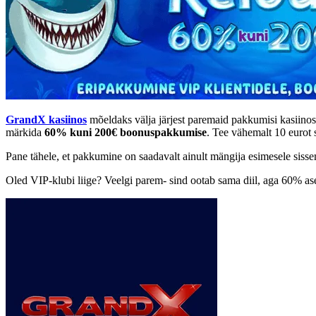
GrandX kasiinos
mõeldaks välja järjest paremaid pakkumisi kasiinos
märkida
60% kuni 200€ boonuspakkumise
. Tee vähemalt 10 eurot 
Pane tähele, et pakkumine on saadavalt ainult mängija esimesele siss
Oled VIP-klubi liige? Veelgi parem- sind ootab sama diil, aga 60% a