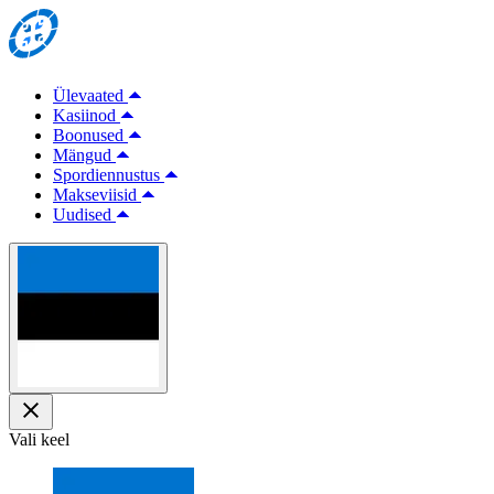
Ülevaated
Kasiinod
Boonused
Mängud
Spordiennustus
Makseviisid
Uudised
Vali keel