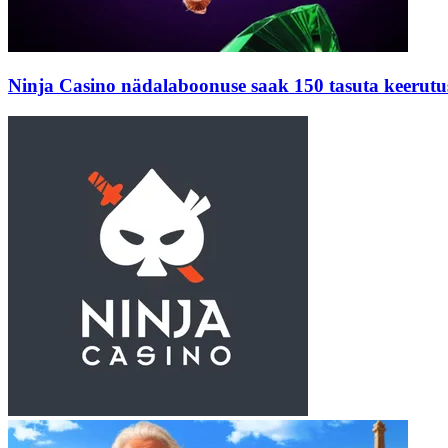
Ninja Casino nädalaboonuse saak 150 tasuta keerutu