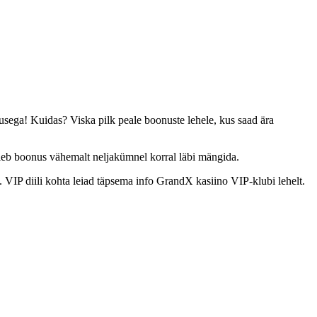
sega! Kuidas? Viska pilk peale boonuste lehele, kus saad ära
uleb boonus vähemalt neljakümnel korral läbi mängida.
IP diili kohta leiad täpsema info GrandX kasiino VIP-klubi lehelt.