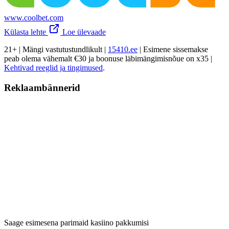
www.coolbet.com
Külasta lehte
Loe ülevaade
21+ | Mängi vastutustundlikult |
15410.ee
| Esimene sissemakse
peab olema vähemalt €30 ja boonuse läbimängimisnõue on x35 |
Kehtivad reeglid ja tingimused
.
Reklaambännerid
Saage esimesena parimaid kasiino pakkumisi