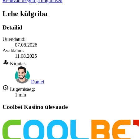
Kehtivad reeglid ja tingimused
.
Lehe külgriba
Detailid
Uuendatud:
07.08.2026
Avaldatud:
11.08.2025
Kirjutas:
Daniel
Lugemisaeg:
1
min
Coolbet Kasiino ülevaade