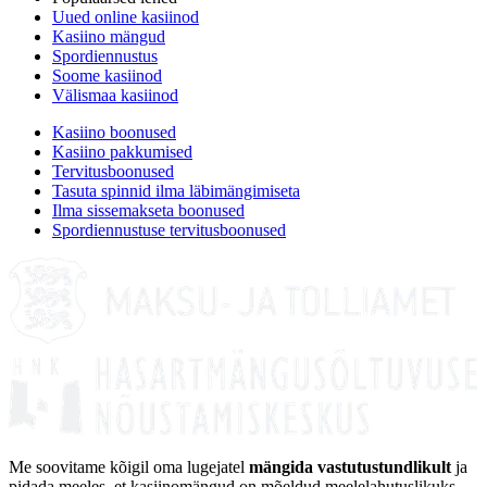
Uued online kasiinod
Kasiino mängud
Spordiennustus
Soome kasiinod
Välismaa kasiinod
Kasiino boonused
Kasiino pakkumised
Tervitusboonused
Tasuta spinnid ilma läbimängimiseta
Ilma sissemakseta boonused
Spordiennustuse tervitusboonused
Me soovitame kõigil oma lugejatel
mängida vastutustundlikult
ja
pidada meeles, et kasiinomängud on mõeldud meelelahutuslikuks