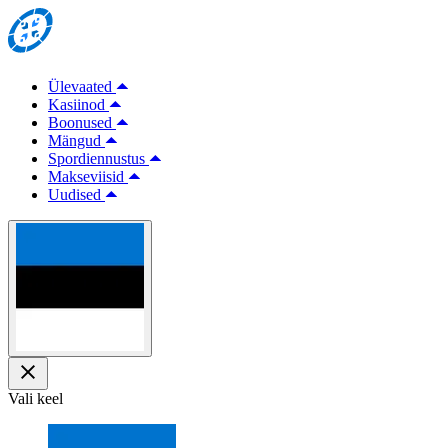
Ülevaated
Kasiinod
Boonused
Mängud
Spordiennustus
Makseviisid
Uudised
Vali keel