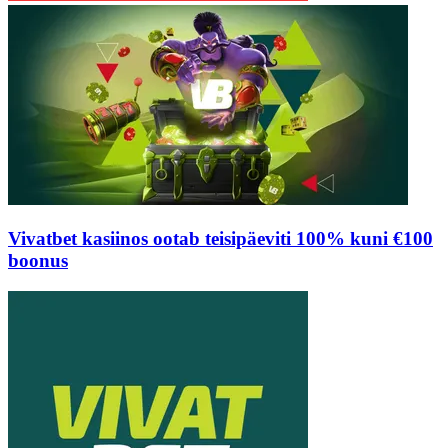
Vivatbet kasiinos ootab teisipäeviti 100% kuni €100
boonus