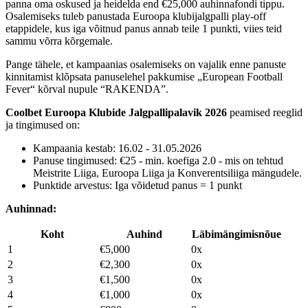
panna oma oskused ja heidelda end €25,000 auhinnafondi tippu.
Osalemiseks tuleb panustada Euroopa klubijalgpalli play-off
etappidele, kus iga võitnud panus annab teile 1 punkti, viies teid
sammu võrra kõrgemale.
Pange tähele, et kampaanias osalemiseks on vajalik enne panuste
kinnitamist klõpsata panuselehel pakkumise „European Football
Fever“ kõrval nupule “RAKENDA”.
Coolbet Euroopa Klubide Jalgpallipalavik 2026
peamised reeglid
ja tingimused on:
Kampaania kestab: 16.02 - 31.05.2026
Panuse tingimused: €25 - min. koefiga 2.0 - mis on tehtud
Meistrite Liiga, Euroopa Liiga ja Konverentsiliiga mängudele.
Punktide arvestus: Iga võidetud panus = 1 punkt
Auhinnad:
Koht
Auhind
Läbimängimisnõue
1
€5,000
0x
2
€2,300
0x
3
€1,500
0x
4
€1,000
0x