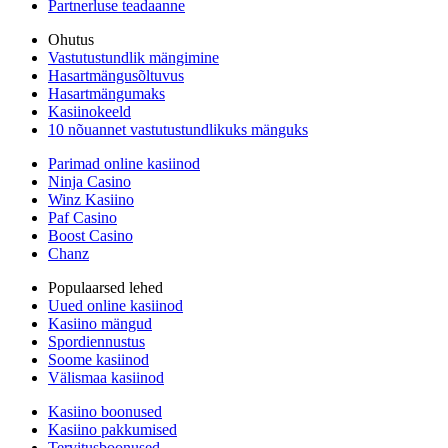
Partnerluse teadaanne
Ohutus
Vastutustundlik mängimine
Hasartmängusõltuvus
Hasartmängumaks
Kasiinokeeld
10 nõuannet vastutustundlikuks mänguks
Parimad online kasiinod
Ninja Casino
Winz Kasiino
Paf Casino
Boost Casino
Chanz
Populaarsed lehed
Uued online kasiinod
Kasiino mängud
Spordiennustus
Soome kasiinod
Välismaa kasiinod
Kasiino boonused
Kasiino pakkumised
Tervitusboonused