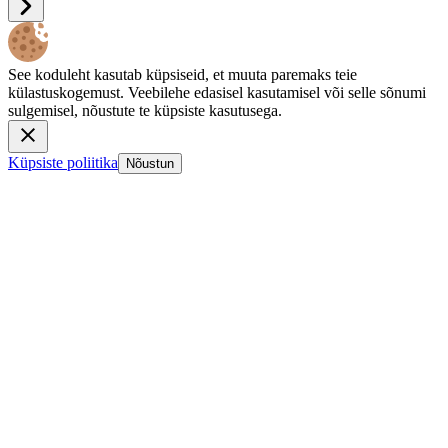
See koduleht kasutab küpsiseid, et muuta paremaks teie
külastuskogemust. Veebilehe edasisel kasutamisel või selle sõnumi
sulgemisel, nõustute te küpsiste kasutusega.
Küpsiste poliitika
Nõustun