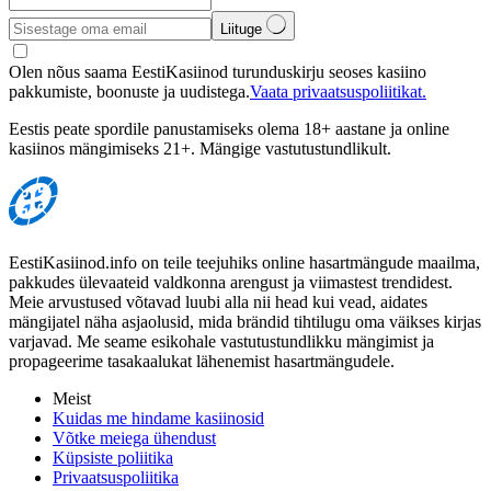
Liituge
Olen nõus saama EestiKasiinod turunduskirju seoses kasiino
pakkumiste, boonuste ja uudistega.
Vaata privaatsuspoliitikat.
Eestis peate spordile panustamiseks olema 18+ aastane ja online
kasiinos mängimiseks 21+. Mängige vastutustundlikult.
EestiKasiinod.info on teile teejuhiks online hasartmängude maailma,
pakkudes ülevaateid valdkonna arengust ja viimastest trendidest.
Meie arvustused võtavad luubi alla nii head kui vead, aidates
mängijatel näha asjaolusid, mida brändid tihtilugu oma väikses kirjas
varjavad. Me seame esikohale vastutustundlikku mängimist ja
propageerime tasakaalukat lähenemist hasartmängudele.
Meist
Kuidas me hindame kasiinosid
Võtke meiega ühendust
Küpsiste poliitika
Privaatsuspoliitika