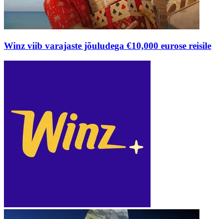
Winz viib varajaste jõuludega €10,000 eurose reisile