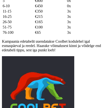
5
€800
0x
6-10
€450
0x
11-15
€350
3x
16-25
€215
3x
26-50
€165
3x
51-75
€100
3x
76-100
€65
3x
Kampaania edetabelit uuendatakse Coolbet kodulehel igal
esmaspäeval ja reedel. Haarake võimalusest kinni ja võidelge end
edetabeli tippu, sest iga punkt loeb!