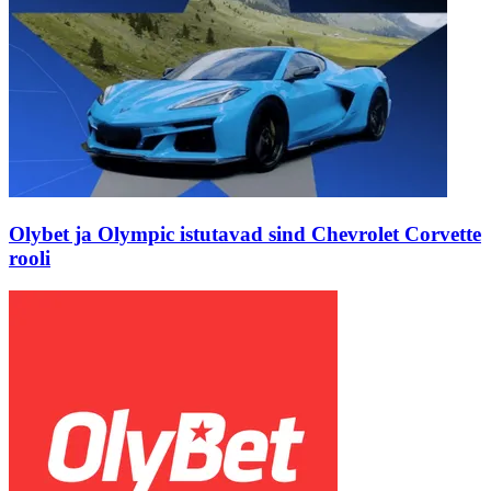
Olybet ja Olympic istutavad sind Chevrolet Corvette
rooli