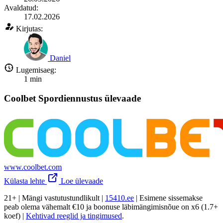
Avaldatud:
17.02.2026
Kirjutas:
Daniel
Lugemisaeg:
1
min
Coolbet Spordiennustus ülevaade
www.coolbet.com
Külasta lehte
Loe ülevaade
21+ | Mängi vastutustundlikult |
15410.ee
| Esimene sissemakse
peab olema vähemalt €10 ja boonuse läbimängimisnõue on x6 (1.7+
koef) |
Kehtivad reeglid ja tingimused
.