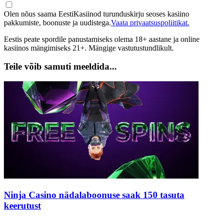
Olen nõus saama EestiKasiinod turunduskirju seoses kasiino
pakkumiste, boonuste ja uudistega.
Vaata privaatsuspoliitikat.
Eestis peate spordile panustamiseks olema 18+ aastane ja online
kasiinos mängimiseks 21+. Mängige vastutustundlikult.
Teile võib samuti meeldida...
Ninja Casino nädalaboonuse saak 150 tasuta
keerutust