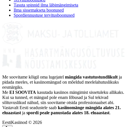
Tasuta spinnid ilma läbimängimiseta
Ilma sissemakseta boonused
Spordiennustuse tervitusboonused
Me soovitame kõigil oma lugejatel
mängida vastutustundlikult
ja
pidada meeles, et kasiinomängud on mõeldud meelelahutuslikuks
eesmärgiks.
Me
EI SOOVITA
kasutada kasiinos mängimist sissetuleku allikaks.
Kui sa tunned, et mängud pole enam lõbusad ja Sul tekivad
sõltuvuslikud nähud, siis soovitame otsida professionaalset abi.
Vastavalt Eesti seadustele saab
kasiinomänge mängida alates 21.
eluaastast
ja
spordi peale panustada alates 18. eluaastast
.
EestiKasiinod © 2026