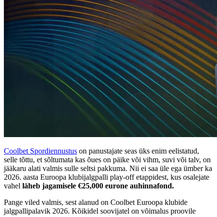
Coolbet Spordiennustus
on panustajate seas üks enim eelistatud,
selle tõttu, et sõltumata kas õues on päike või vihm, suvi või talv, on
jääkaru alati valmis sulle seltsi pakkuma. Nii ei saa üle ega ümber ka
2026. aasta Euroopa klubijalgpalli play-off etappidest, kus osalejate
vahel
läheb jagamisele €25,000 eurone auhinnafond.
Pange viled valmis, sest alanud on Coolbet Euroopa klubide
jalgpallipalavik 2026. Kõikidel soovijatel on võimalus proovile