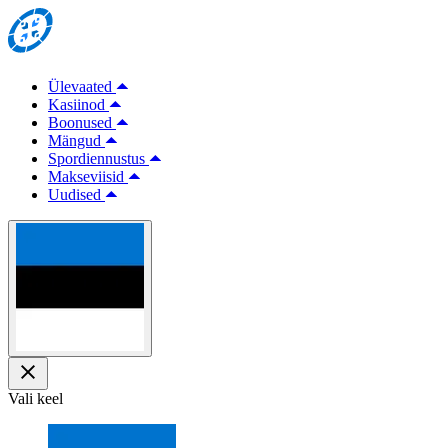
Ülevaated
Kasiinod
Boonused
Mängud
Spordiennustus
Makseviisid
Uudised
Vali keel