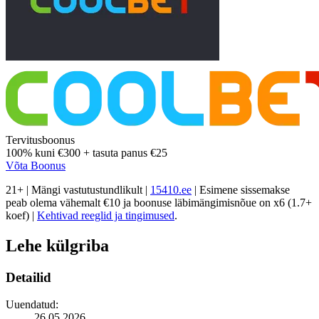
Tervitusboonus
100%
kuni
€300
+
tasuta panus
€25
Võta Boonus
21+ | Mängi vastutustundlikult |
15410.ee
| Esimene sissemakse
peab olema vähemalt €10 ja boonuse läbimängimisnõue on x6 (1.7+
koef) |
Kehtivad reeglid ja tingimused
.
Lehe külgriba
Detailid
Uuendatud:
26.05.2026