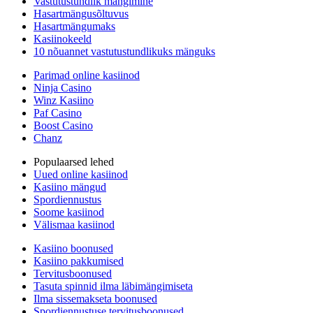
Vastutustundlik mängimine
Hasartmängusõltuvus
Hasartmängumaks
Kasiinokeeld
10 nõuannet vastutustundlikuks mänguks
Parimad online kasiinod
Ninja Casino
Winz Kasiino
Paf Casino
Boost Casino
Chanz
Populaarsed lehed
Uued online kasiinod
Kasiino mängud
Spordiennustus
Soome kasiinod
Välismaa kasiinod
Kasiino boonused
Kasiino pakkumised
Tervitusboonused
Tasuta spinnid ilma läbimängimiseta
Ilma sissemakseta boonused
Spordiennustuse tervitusboonused