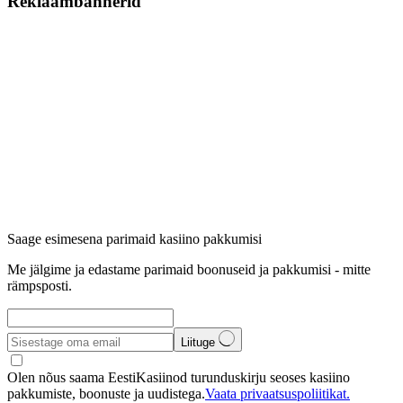
Reklaambännerid
Saage esimesena parimaid kasiino pakkumisi
Me jälgime ja edastame parimaid boonuseid ja pakkumisi - mitte
rämpsposti.
Liituge
Olen nõus saama EestiKasiinod turunduskirju seoses kasiino
pakkumiste, boonuste ja uudistega.
Vaata privaatsuspoliitikat.