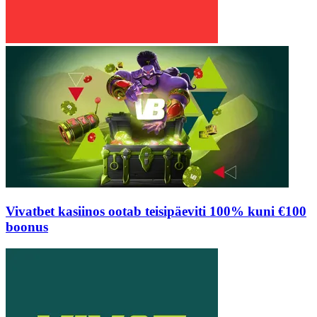
Vivatbet kasiinos ootab teisipäeviti 100% kuni €100
boonus