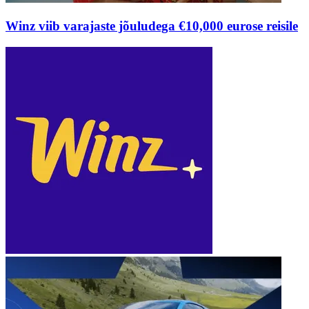
Winz viib varajaste jõuludega €10,000 eurose reisile