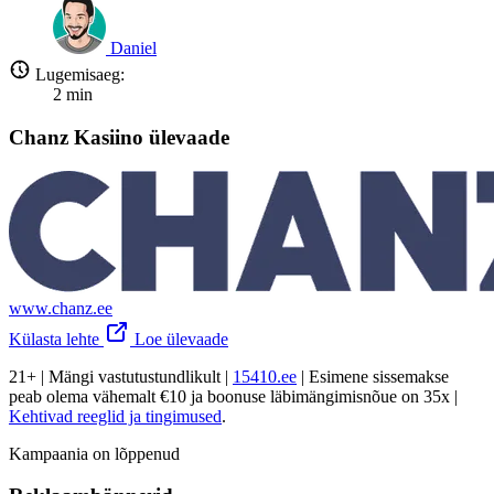
Daniel
Lugemisaeg:
2
min
Chanz Kasiino ülevaade
www.chanz.ee
Külasta lehte
Loe ülevaade
21+ | Mängi vastutustundlikult |
15410.ee
| Esimene sissemakse
peab olema vähemalt €10 ja boonuse läbimängimisnõue on 35x |
Kehtivad reeglid ja tingimused
.
Kampaania on lõppenud