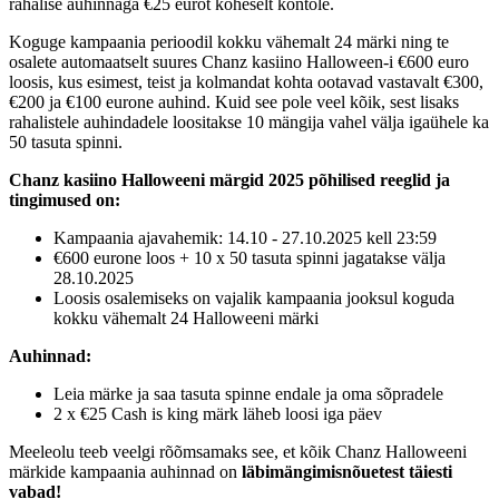
rahalise auhinnaga €25 eurot koheselt kontole.
Koguge kampaania perioodil kokku vähemalt 24 märki ning te
osalete automaatselt suures Chanz kasiino Halloween-i €600 euro
loosis, kus esimest, teist ja kolmandat kohta ootavad vastavalt €300,
€200 ja €100 eurone auhind. Kuid see pole veel kõik, sest lisaks
rahalistele auhindadele loositakse 10 mängija vahel välja igaühele ka
50 tasuta spinni.
Chanz kasiino Halloweeni märgid 2025 põhilised reeglid ja
tingimused on:
Kampaania ajavahemik: 14.10 - 27.10.2025 kell 23:59
€600 eurone loos + 10 x 50 tasuta spinni jagatakse välja
28.10.2025
Loosis osalemiseks on vajalik kampaania jooksul koguda
kokku vähemalt 24 Halloweeni märki
Auhinnad:
Leia märke ja saa tasuta spinne endale ja oma sõpradele
2 x €25 Cash is king märk läheb loosi iga päev
Meeleolu teeb veelgi rõõmsamaks see, et kõik Chanz Halloweeni
märkide kampaania auhinnad on
läbimängimisnõuetest täiesti
vabad!