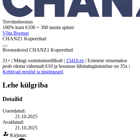
Tervitusboonus
100%
kuni
€100
+
300
tasuta spinni
Võta Boonus
CHANZ1
Kopeeritud
Boonuskood
CHANZ1
Kopeeritud
21+ | Mängi vastutustundlikult |
15410.ee
| Esimene sissemakse
peab olema vähemalt €10 ja boonuse läbimängimisnõue on 35x |
Kehtivad reeglid ja tingimused
.
Lehe külgriba
Detailid
Uuendatud:
21.10.2025
Avaldatud:
21.10.2025
Kirjutas: