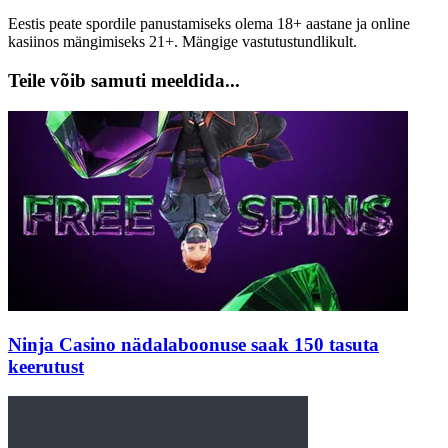
Eestis peate spordile panustamiseks olema 18+ aastane ja online
kasiinos mängimiseks 21+. Mängige vastutustundlikult.
Teile võib samuti meeldida...
Ninja Casino nädalaboonuse saak 150 tasuta
keerutust