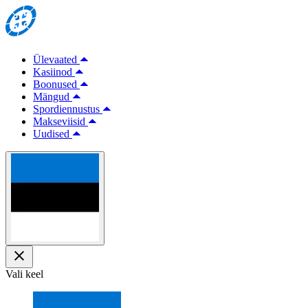
Ülevaated
Kasiinod
Boonused
Mängud
Spordiennustus
Makseviisid
Uudised
Vali keel