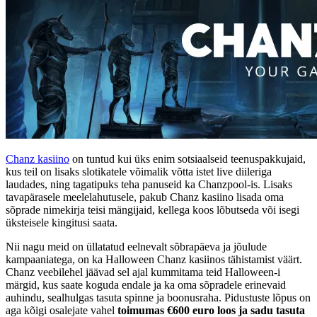
Chanz kasiino
on tuntud kui üks enim sotsiaalseid teenuspakkujaid,
kus teil on lisaks slotikatele võimalik võtta istet live diileriga
laudades, ning tagatipuks teha panuseid ka Chanzpool-is. Lisaks
tavapärasele meelelahutusele, pakub Chanz kasiino lisada oma
sõprade nimekirja teisi mängijaid, kellega koos lõbutseda või isegi
üksteisele kingitusi saata.
Nii nagu meid on üllatatud eelnevalt sõbrapäeva ja jõulude
kampaaniatega, on ka Halloween Chanz kasiinos tähistamist väärt.
Chanz veebilehel jäävad sel ajal kummitama teid Halloween-i
märgid, kus saate koguda endale ja ka oma sõpradele erinevaid
auhindu, sealhulgas tasuta spinne ja boonusraha. Pidustuste lõpus on
aga kõigi osalejate vahel
toimumas €600 euro loos ja sadu tasuta