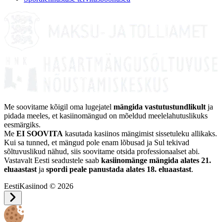
Me soovitame kõigil oma lugejatel
mängida vastutustundlikult
ja
pidada meeles, et kasiinomängud on mõeldud meelelahutuslikuks
eesmärgiks.
Me
EI SOOVITA
kasutada kasiinos mängimist sissetuleku allikaks.
Kui sa tunned, et mängud pole enam lõbusad ja Sul tekivad
sõltuvuslikud nähud, siis soovitame otsida professionaalset abi.
Vastavalt Eesti seadustele saab
kasiinomänge mängida alates 21.
eluaastast
ja
spordi peale panustada alates 18. eluaastast
.
EestiKasiinod © 2026