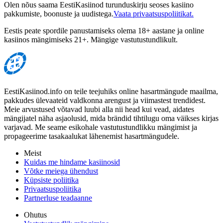
Olen nõus saama EestiKasiinod turunduskirju seoses kasiino
pakkumiste, boonuste ja uudistega.
Vaata privaatsuspoliitikat.
Eestis peate spordile panustamiseks olema 18+ aastane ja online
kasiinos mängimiseks 21+. Mängige vastutustundlikult.
EestiKasiinod.info on teile teejuhiks online hasartmängude maailma,
pakkudes ülevaateid valdkonna arengust ja viimastest trendidest.
Meie arvustused võtavad luubi alla nii head kui vead, aidates
mängijatel näha asjaolusid, mida brändid tihtilugu oma väikses kirjas
varjavad. Me seame esikohale vastutustundlikku mängimist ja
propageerime tasakaalukat lähenemist hasartmängudele.
Meist
Kuidas me hindame kasiinosid
Võtke meiega ühendust
Küpsiste poliitika
Privaatsuspoliitika
Partnerluse teadaanne
Ohutus