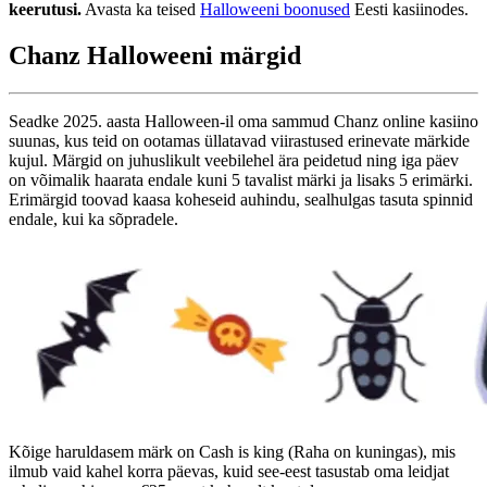
keerutusi.
Avasta ka teised
Halloweeni boonused
Eesti kasiinodes.
Chanz Halloweeni märgid
Seadke 2025. aasta Halloween-il oma sammud Chanz online kasiino
suunas, kus teid on ootamas üllatavad viirastused erinevate märkide
kujul. Märgid on juhuslikult veebilehel ära peidetud ning iga päev
on võimalik haarata endale kuni 5 tavalist märki ja lisaks 5 erimärki.
Erimärgid toovad kaasa koheseid auhindu, sealhulgas tasuta spinnid
endale, kui ka sõpradele.
Kõige haruldasem märk on Cash is king (Raha on kuningas), mis
ilmub vaid kahel korra päevas, kuid see-eest tasustab oma leidjat