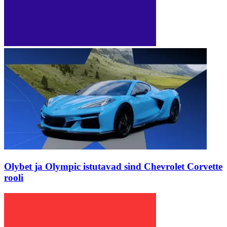
Olybet ja Olympic istutavad sind Chevrolet Corvette
rooli