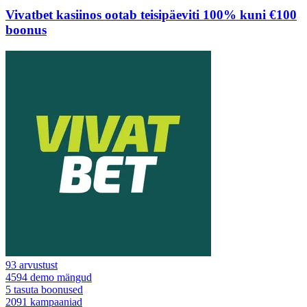
Vivatbet kasiinos ootab teisipäeviti 100% kuni €100
boonus
93
arvustust
4594
demo mängud
5
tasuta boonused
2091
kampaaniad