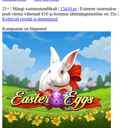
21+ | Mängi vastutustundlikult |
15410.ee
| Esimene sissemakse
peab olema vähemalt €10 ja boonuse läbimängimisnõue on 35x |
Kehtivad reeglid ja tingimused
.
Kampaania on lõppenud