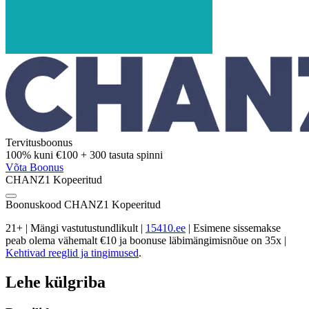
Tervitusboonus
100%
kuni
€100
+
300
tasuta spinni
Võta Boonus
CHANZ1
Kopeeritud
Boonuskood
CHANZ1
Kopeeritud
21+ | Mängi vastutustundlikult |
15410.ee
| Esimene sissemakse
peab olema vähemalt €10 ja boonuse läbimängimisnõue on 35x |
Kehtivad reeglid ja tingimused
.
Lehe külgriba