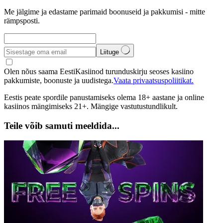
Me jälgime ja edastame parimaid boonuseid ja pakkumisi - mitte
rämpsposti.
Liituge
Olen nõus saama EestiKasiinod turunduskirju seoses kasiino
pakkumiste, boonuste ja uudistega.
Vaata privaatsuspoliitikat.
Eestis peate spordile panustamiseks olema 18+ aastane ja online
kasiinos mängimiseks 21+. Mängige vastutustundlikult.
Teile võib samuti meeldida...