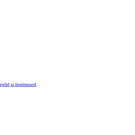
eglid ja tingimused
.