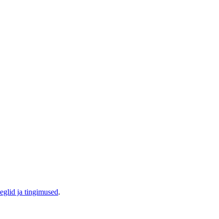
eglid ja tingimused
.