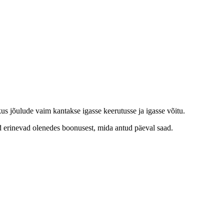
s jõulude vaim kantakse igasse keerutusse ja igasse võitu.
d erinevad olenedes boonusest, mida antud päeval saad.