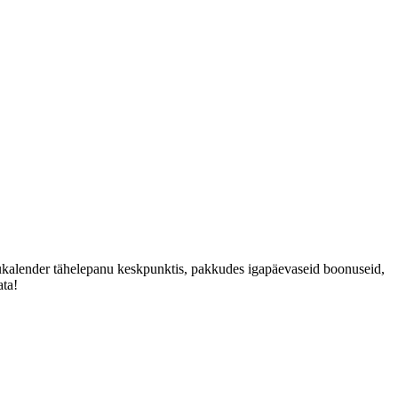
ukalender tähelepanu keskpunktis, pakkudes igapäevaseid boonuseid,
ata!