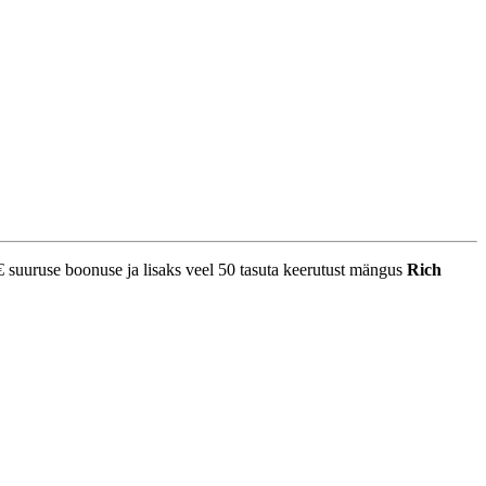
 suuruse boonuse ja lisaks veel 50 tasuta keerutust mängus
Rich