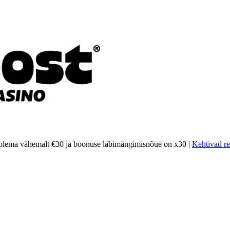
olema vähemalt €30 ja boonuse läbimängimisnõue on x30 |
Kehtivad re