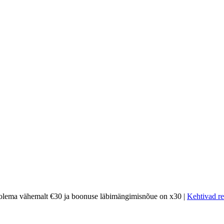
olema vähemalt €30 ja boonuse läbimängimisnõue on x30 |
Kehtivad re