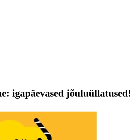
e: igapäevased jõuluüllatused!