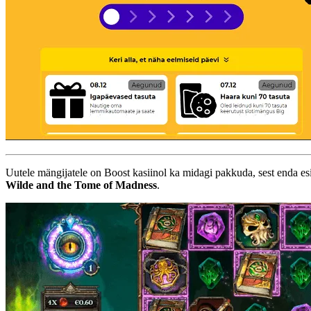
Uutele mängijatele on Boost kasiinol ka midagi pakkuda, sest enda e
Wilde and the Tome of Madness
.