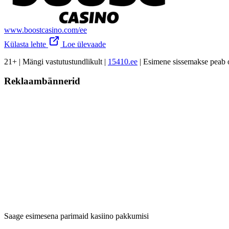
www.boostcasino.com/ee
Külasta lehte
Loe ülevaade
21+ | Mängi vastutustundlikult |
15410.ee
| Esimene sissemakse peab 
Reklaambännerid
Saage esimesena parimaid kasiino pakkumisi