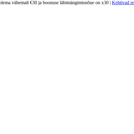
olema vähemalt €30 ja boonuse läbimängimisnõue on x30 |
Kehtivad re