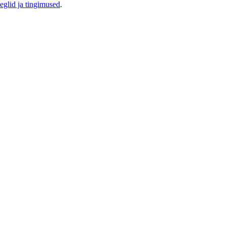
eglid ja tingimused
.