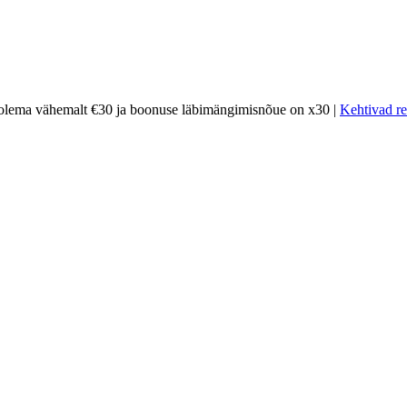
olema vähemalt €30 ja boonuse läbimängimisnõue on x30 |
Kehtivad re