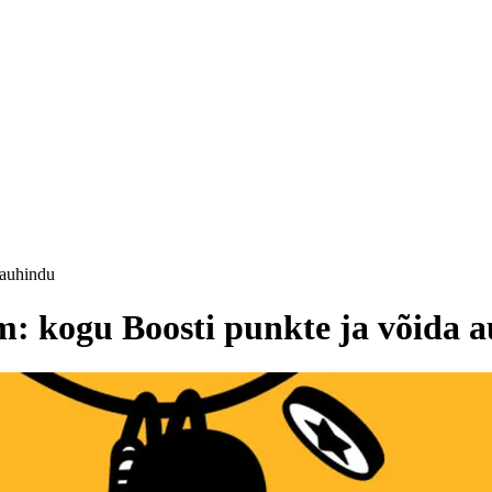
 auhindu
m: kogu Boosti punkte ja võida 