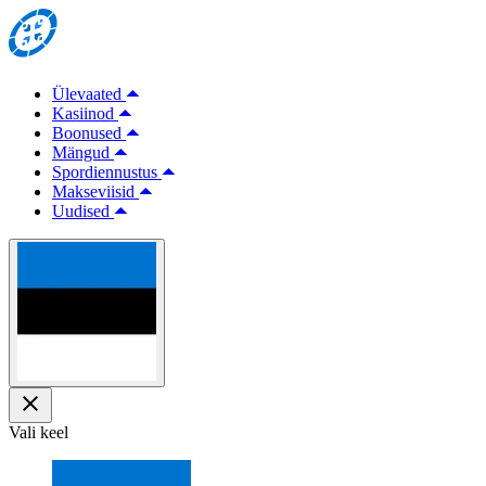
Ülevaated
Kasiinod
Boonused
Mängud
Spordiennustus
Makseviisid
Uudised
Vali keel