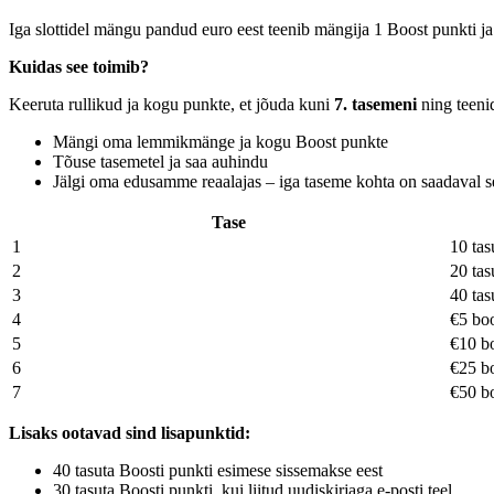
Iga slottidel mängu pandud euro eest teenib mängija 1 Boost punkti j
Kuidas see toimib?
Keeruta rullikud ja kogu punkte, et jõuda kuni
7. tasemeni
ning teeni
Mängi oma lemmikmänge ja kogu Boost punkte
Tõuse tasemetel ja saa auhindu
Jälgi oma edusamme reaalajas – iga taseme kohta on saadaval s
Tase
1
10 ta
2
20 ta
3
40 ta
4
€5 bo
5
€10 b
6
€25 b
7
€50 b
Lisaks ootavad sind lisapunktid:
40 tasuta Boosti punkti esimese sissemakse eest
30 tasuta Boosti punkti, kui liitud uudiskirjaga e-posti teel