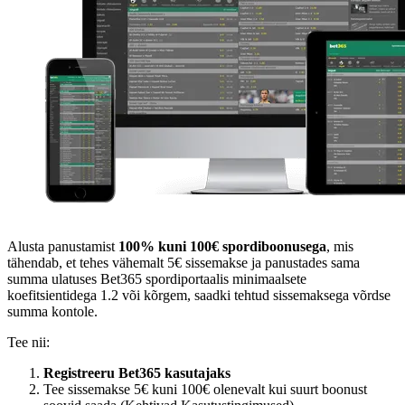
Alusta panustamist
100% kuni 100€ spordiboonusega
, mis
tähendab, et tehes vähemalt 5€ sissemakse ja panustades sama
summa ulatuses Bet365 spordiportaalis minimaalsete
koefitsientidega 1.2 või kõrgem, saadki tehtud sissemaksega võrdse
summa kontole.
Tee nii:
Registreeru Bet365 kasutajaks
Tee sissemakse 5€ kuni 100€ olenevalt kui suurt boonust