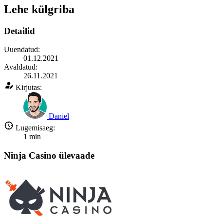
Lehe külgriba
Detailid
Uuendatud:
01.12.2021
Avaldatud:
26.11.2021
Kirjutas:
Daniel
Lugemisaeg:
1
min
Ninja Casino ülevaade