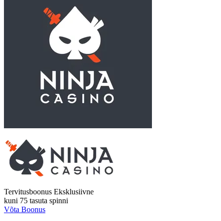
Tervitusboonus
Eksklusiivne
kuni
75
tasuta spinni
Võta Boonus