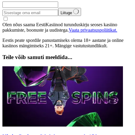
Liituge
Olen nõus saama EestiKasiinod turunduskirju seoses kasiino
pakkumiste, boonuste ja uudistega.
Vaata privaatsuspoliitikat.
Eestis peate spordile panustamiseks olema 18+ aastane ja online
kasiinos mängimiseks 21+. Mängige vastutustundlikult.
Teile võib samuti meeldida...