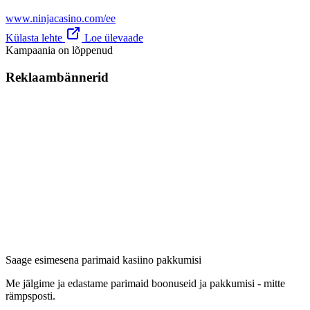
www.ninjacasino.com/ee
Külasta lehte
Loe ülevaade
Kampaania on lõppenud
Reklaambännerid
Saage esimesena parimaid kasiino pakkumisi
Me jälgime ja edastame parimaid boonuseid ja pakkumisi - mitte
rämpsposti.