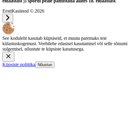
eluaastast
ja
spordi peale panustada alates 18. eluaastast
.
EestiKasiinod © 2026
See koduleht kasutab küpsiseid, et muuta paremaks teie
külastuskogemust. Veebilehe edasisel kasutamisel või selle sõnumi
sulgemisel, nõustute te küpsiste kasutusega.
Küpsiste poliitika
Nõustun