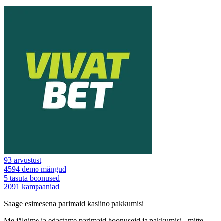
93
arvustust
4594
demo mängud
5
tasuta boonused
2091
kampaaniad
Saage esimesena parimaid kasiino pakkumisi
Me jälgime ja edastame parimaid boonuseid ja pakkumisi - mitte