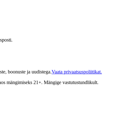
sposti.
te, boonuste ja uudistega.
Vaata privaatsuspoliitikat.
inos mängimiseks 21+. Mängige vastutustundlikult.