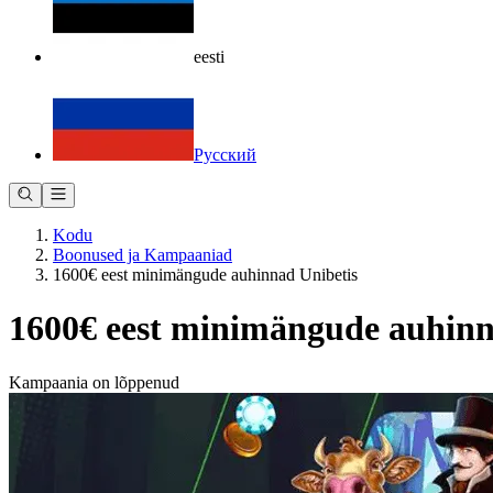
eesti
Русский
Kodu
Boonused ja Kampaaniad
1600€ eest minimängude auhinnad Unibetis
1600€ eest minimängude auhinn
Kampaania on lõppenud