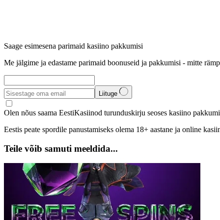
Saage esimesena parimaid kasiino pakkumisi
Me jälgime ja edastame parimaid boonuseid ja pakkumisi - mitte rämp
Liituge
Olen nõus saama EestiKasiinod turunduskirju seoses kasiino pakkumis
Eestis peate spordile panustamiseks olema 18+ aastane ja online kasi
Teile võib samuti meeldida...