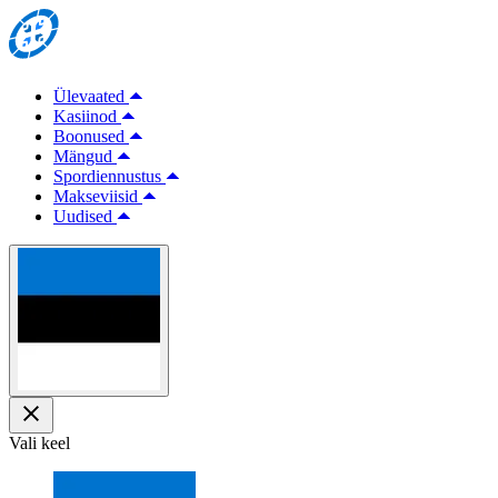
Ülevaated
Kasiinod
Boonused
Mängud
Spordiennustus
Makseviisid
Uudised
Vali keel