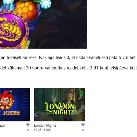
d tõeliselt au sees. Kas aga teadsid, et nädalavahetuseti pakub Unibe
el vähemalt 30 vooru vahemikus reedel kella 2:01 kuni teisipäeva kella