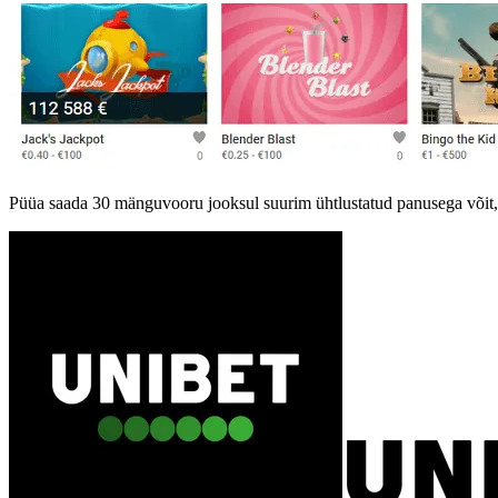
Püüa saada 30 mänguvooru jooksul suurim ühtlustatud panusega võit, e