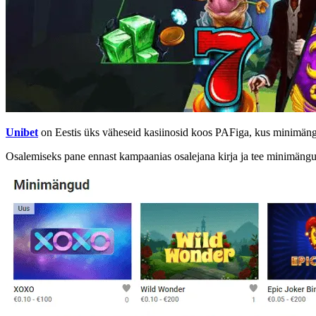
Unibet
on Eestis üks väheseid kasiinosid koos PAFiga, kus minimängu
Osalemiseks pane ennast kampaanias osalejana kirja ja tee minimängud