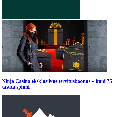
Ninja Casino eksklusiivne tervitusboonus – kuni 75
tasuta spinni