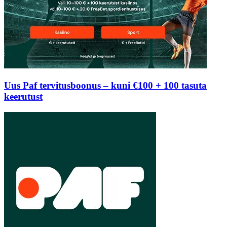
Uus Paf tervitusboonus – kuni €100 + 100 tasuta
keerutust