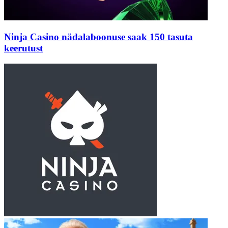
Ninja Casino nädalaboonuse saak 150 tasuta
keerutust