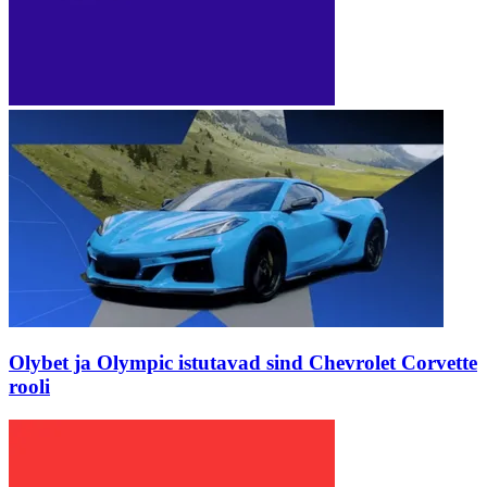
Olybet ja Olympic istutavad sind Chevrolet Corvette
rooli