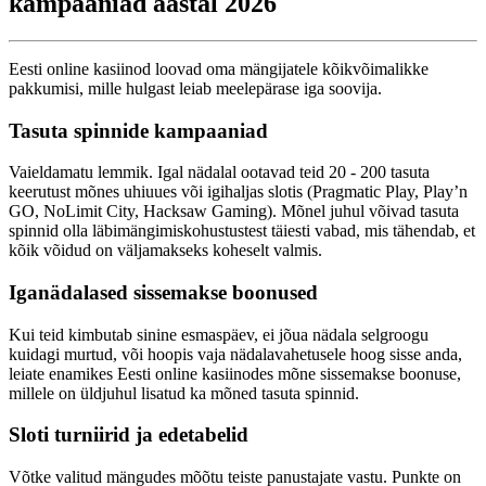
kampaaniad aastal 2026
Eesti online kasiinod loovad oma mängijatele kõikvõimalikke
pakkumisi, mille hulgast leiab meelepärase iga soovija.
Tasuta spinnide kampaaniad
Vaieldamatu lemmik. Igal nädalal ootavad teid 20 - 200 tasuta
keerutust mõnes uhiuues või igihaljas slotis (Pragmatic Play, Play’n
GO, NoLimit City, Hacksaw Gaming). Mõnel juhul võivad tasuta
spinnid olla läbimängimiskohustustest täiesti vabad, mis tähendab, et
kõik võidud on väljamakseks koheselt valmis.
Iganädalased sissemakse boonused
Kui teid kimbutab sinine esmaspäev, ei jõua nädala selgroogu
kuidagi murtud, või hoopis vaja nädalavahetusele hoog sisse anda,
leiate enamikes Eesti online kasiinodes mõne sissemakse boonuse,
millele on üldjuhul lisatud ka mõned tasuta spinnid.
Sloti turniirid ja edetabelid
Võtke valitud mängudes mõõtu teiste panustajate vastu. Punkte on