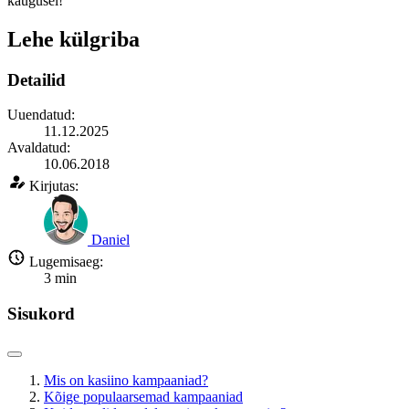
kaugusel!
Lehe külgriba
Detailid
Uuendatud:
11.12.2025
Avaldatud:
10.06.2018
Kirjutas:
Daniel
Lugemisaeg:
3
min
Sisukord
Mis on kasiino kampaaniad?
Kõige populaarsemad kampaaniad