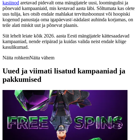
kasiinod
aretavad pidevalt oma mängijatele uusi, loomingulisi ja
põnevaid kampaaniaid, mis kestavad aasta läbi. Sõltumata kas olete
uus tulija, kes otsib endale mahlakat tervitusboonust või hoopiski
kogenud panustaja oma igapäevast/-nädalast auhinda korjamas, on
teile alati miskit uut ja põnevat plaanis.
Siit lehelt leiate kõik 2026. aasta Eesti mängijatele kättesaadavad
kampaaniad, nende eripärad ja kuidas valida neist endale kõige
kasulikumad.
Näita rohkem
Näita vähem
Uued ja viimati lisatud kampaaniad ja
pakkumised