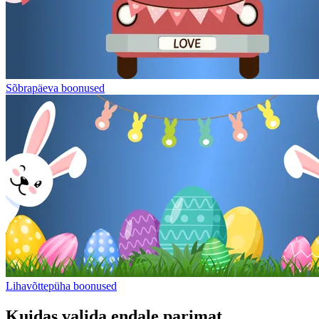
Sõbrapäeva boonused
Lihavõttepüha boonused
Kuidas valida endale parimat